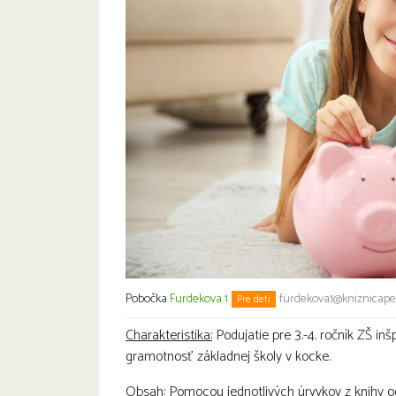
Pobočka
Furdekova 1
furdekova1@kniznicapet
Pre deti
Charakteristika:
Podujatie pre 3.-4. ročník ZŠ in
gramotnosť základnej školy v kocke.
Obsah:
Pomocou jednotlivých úryvkov z knihy od