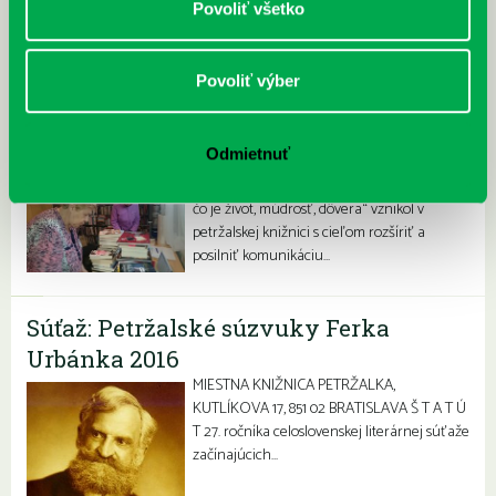
Povoliť všetko
Povoliť výber
Odmietnuť
Vieme, čo je život, múdrosť, dôvera
Dobrovoľnícky program s názvom „Vieme,
čo je život, múdrosť, dôvera“ vznikol v
petržalskej knižnici s cieľom rozšíriť a
posilniť komunikáciu…
Súťaž: Petržalské súzvuky Ferka
Urbánka 2016
MIESTNA KNIŽNICA PETRŽALKA,
KUTLĺKOVA 17, 851 02 BRATISLAVA Š T A T Ú
T 27. ročníka celoslovenskej literárnej súťaže
začínajúcich…