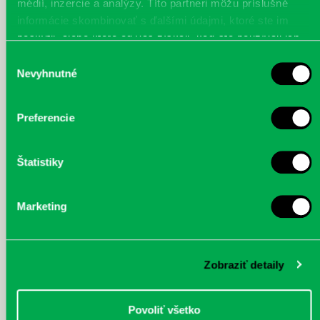
médií, inzercie a analýzy. Títo partneri môžu príslušné
informácie skombinovať s ďalšími údajmi, ktoré ste im
poskytli, alebo ktoré od vás získali, keď ste používali ich
služby.
Výber
Nevyhnutné
citajme-07.JPG
citajme-08.JPG
citajme-09.JPG
súhlasu
Preferencie
Štatistiky
citajme-10.JPG
citajme-11.JPG
citajme-12.JPG
Marketing
Zobraziť detaily
citajme-13.JPG
Povoliť všetko