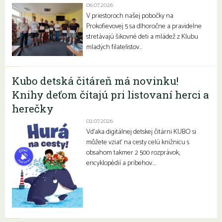
06.07.2026
V priestoroch našej pobočky na
Prokofievovej 5 sa dlhoročne a pravidelne
stretávajú šikovné deti a mládež z Klubu
mladých filatelistov…
Kubo detská čitáreň má novinku!
Knihy deťom čítajú pri listovaní herci a
herečky
02.07.2026
Vďaka digitálnej detskej čitárni KUBO si
môžete vziať na cesty celú knižnicu s
obsahom takmer 2 500 rozprávok,
encyklopédií a príbehov….