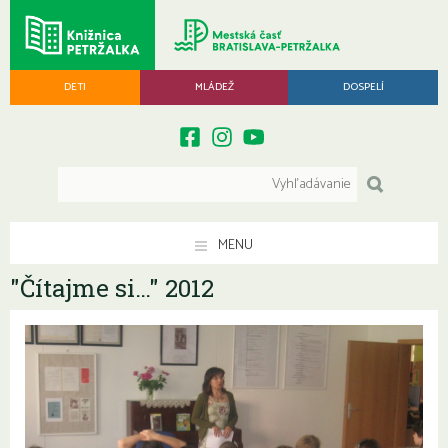
DETI
MLÁDEŽ
DOSPELÍ
MENU
"Čítajme si…" 2012