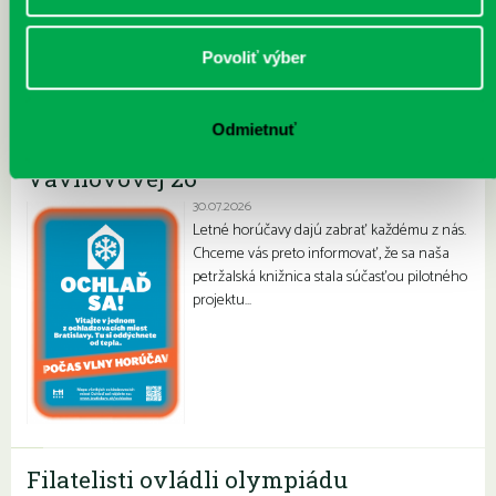
Povoliť výber
Najnovšie
Odmietnuť
„Ochlaď sa!“ v petržalskej knižnici na
Vavilovovej 26
30.07.2026
Letné horúčavy dajú zabrať každému z nás.
Chceme vás preto informovať, že sa naša
petržalská knižnica stala súčasťou pilotného
projektu…
Filatelisti ovládli olympiádu