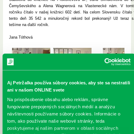
Černyševského a Alena Wagnerová na Vlastenecké nám. V tomt
ročníku čítalo v našej knižnici 602 detí. Na celom Slovensku čítalo 
tento deň 35 542 a minuloročný rekord bol prekonaný! Už teraz s
tešíme na ďalší ročník.
Jana Tóthová
Aj Petržalka používa súbory cookies, aby ste sa nestratili
citajme-01.JPG
citajme-02.JPG
citajme-03.JPG
ani v našom ONLINE svete
Na prispôsobenie obsahu alebo reklám, správne
fungovanie prepojených sociálnych médií a analýzu
návštevnosti používame súbory cookies. Informácie o
tom, ako používate naše webové stránky, teda
citajme-04.JPG
citajme-05.JPG
citajme-06.JPG
poskytujeme aj našim partnerom v oblasti sociálnych