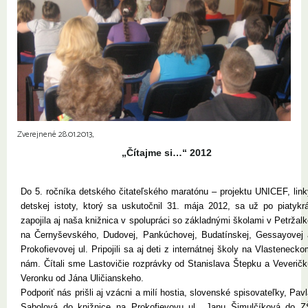
Zverejnené 28.01.2013,
„Čítajme si…“ 2012
Do 5. ročníka detského čitateľského maratónu – projektu UNICEF, link
detskej istoty, ktorý sa uskutočnil 31. mája 2012, sa už po piatykrá
zapojila aj naša knižnica v spolupráci so základnými školami v Petržal
na Černyševského, Dudovej, Pankúchovej, Budatínskej, Gessayovej 
Prokofievovej ul. Pripojili sa aj deti z internátnej školy na Vlasteneck
nám. Čítali sme Lastovičie rozprávky od Stanislava Štepku a Veveričk
Veronku od Jána Uličianskeho.
Podporiť nás prišli aj vzácni a milí hostia, slovenské spisovateľky, Pav
Sabolová do knižnice na Prokofievovu ul., Janu Šimulčíková do Z