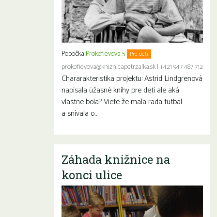
Pobočka
Prokofievova 5
Pre deti
prokofievova@kniznicapetrzalka.sk
|
+421 947 487 712
Chararakteristika projektu: Astrid Lindgrenová
napísala úžasné knihy pre deti ale aká
vlastne bola? Viete že mala rada futbal
a snívala o…
Záhada knižnice na
konci ulice