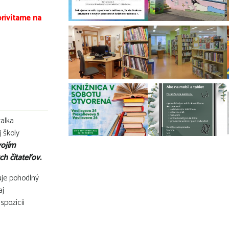
privítame na
žalka
 školy
vojím
h čitateľov.
uje pohodlný
aj
spozícii