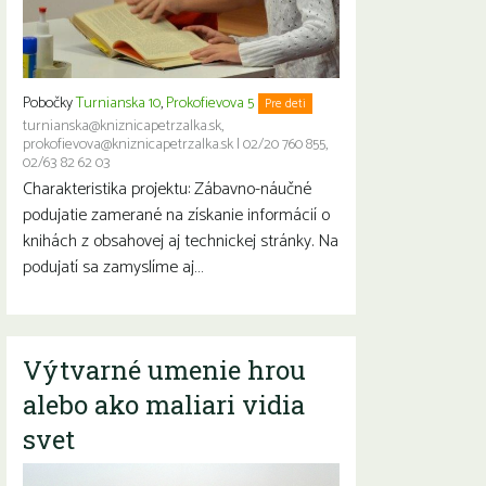
Pobočky
Turnianska 10
,
Prokofievova 5
Pre deti
turnianska@kniznicapetrzalka.sk,
prokofievova@kniznicapetrzalka.sk
|
02/20 760 855,
02/63 82 62 03
Charakteristika projektu: Zábavno-náučné
podujatie zamerané na získanie informácií o
knihách z obsahovej aj technickej stránky. Na
podujatí sa zamyslíme aj…
Výtvarné umenie hrou
alebo ako maliari vidia
svet