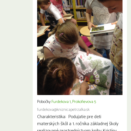
Pobočky
Furdekova 1
,
Prokofievova 5
furdekova@kniznicapetrzalka.sk
Charakteristika: Podujatie pre deti
materských škôl a 1. ročníka základnej školy
realizované prostredníctvom knihy Kristíny