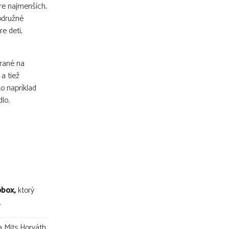
pre najmenších,
rodružné
e deti,
erané na
 a tiež
o napríklad
lo.
obox,
ktorý
.
 Mits Horváth,