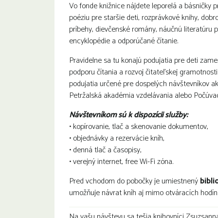
Vo fonde knižnice nájdete leporelá a básničky 
poéziu pre staršie deti, rozprávkové knihy, dob
príbehy, dievčenské romány, náučnú literatúru pr
encyklopédie a odporúčané čítanie.
Pravidelne sa tu konajú podujatia pre deti zam
podporu čítania a rozvoj čitateľskej gramotnosti
podujatia určené pre dospelých návštevníkov ak
Petržalská akadémia vzdelávania alebo Počúvad
Návštevníkom sú k dispozícii služby:
• kopírovanie, tlač a skenovanie dokumentov,
• objednávky a rezervácie kníh,
• denná tlač a časopisy,
• verejný internet, free Wi-Fi zóna.
Pred vchodom do pobočky je umiestnený
bibli
umožňuje návrat kníh aj mimo otváracích hodín
Na vašu návštevu sa tešia knihovníci Zsuzsanna