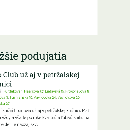
žšie podujatia
 Club už aj v petržalskej
nici
 |
Furdekova 1
,
Haanova 37
,
Lietavská 16
,
Prokofievova 5
,
ova 3
,
Turnianska 10
,
Vavilovova 24
,
Vavilovova 26
,
ská 27
 knižní hrdinovia už aj v petržalskej knižnici. Mať
 vždy a všade po ruke kvalitnú a ľúbivú knihu na
re deti je naozaj skv...