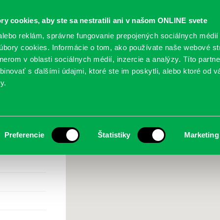
ry cookies, aby ste sa nestratili ani v našom ONLINE svete
lebo reklám, správne fungovanie prepojených sociálnych médií
bory cookies. Informácie o tom, ako používate naše webové st
erom v oblasti sociálnych médií, inzercie a analýzy. Títo partn
GY
SLUŽBY
PODUJATIA
POBOČKY
O KNIŽ
inovať s ďalšími údajmi, ktoré ste im poskytli, alebo ktoré od vá
y.
 Prokofievova 5
Preferencie
Štatistiky
Marketing