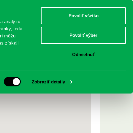
DETI
MLÁDEŽ
DOSPELÍ
Povoliť všetko
 a analýzu
ránky, teda
Povoliť výber
eri môžu
NICI
FEDINOVA
KONTAKTY
s získali,
Odmietnuť
Zobraziť detaily