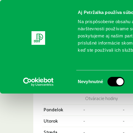
Aj Petržalka používa súbo
Na prispôsobenie obsahu a
návštevnosti používame sú
poskytujeme aj našim partn
REGISTRUJTE SA
ONLINE KATALÓ
príslušné informácie skomb
keď ste používali ich služb
Domov
Pobočky
Prokofievova 5
Knižnica Petržalka,
Výber
Nevyhnutné
súhlasu
Otváracie hodiny
Pondelok
-
-
Utorok
-
-
Streda
-
-