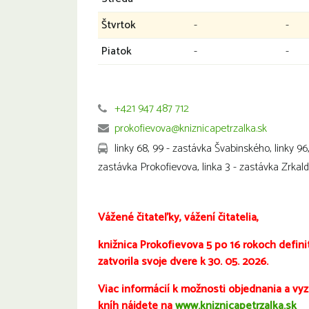
Štvrtok
-
-
Piatok
-
-
+421 947 487 712
prokofievova@kniznicapetrzalka.sk
linky 68, 99 - zastávka Švabinského, linky 96,
zastávka Prokofievova, linka 3 - zastávka Zrkal
Vážené čitateľky, vážení čitatelia,
knižnica Prokofievova 5 po 16 rokoch defini
zatvorila svoje dvere k 30. 05. 2026.
Viac informácií k možnosti objednania a vy
kníh nájdete na
www.kniznicapetrzalka.sk