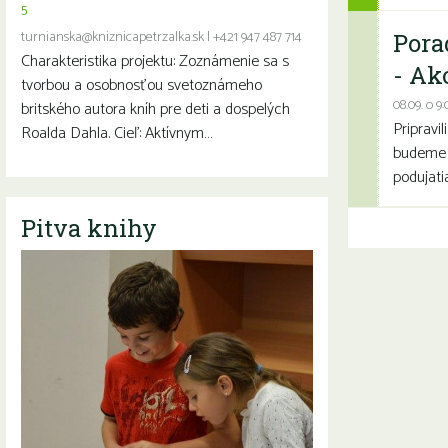
5
turnianska@kniznicapetrzalka.sk
|
+421 947 487 714
Pora
Charakteristika projektu: Zoznámenie sa s
- Ak
tvorbou a osobnosťou svetoznámeho
08.09. o 9:
britského autora kníh pre deti a dospelých
Pripravi
Roalda Dahla. Cieľ: Aktívnym…
budeme r
podujati
Pitva knihy