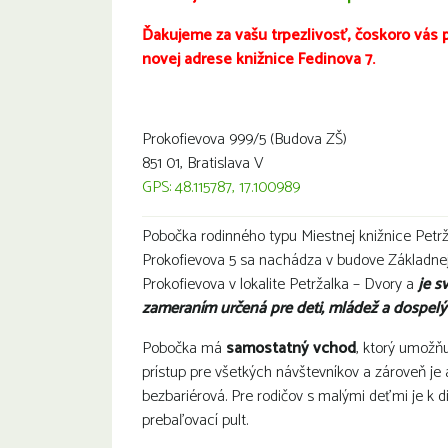
Ďakujeme za vašu trpezlivosť, čoskoro vás 
novej adrese knižnice Fedinova 7.
Prokofievova 999/5 (Budova ZŠ)
851 01, Bratislava V
GPS: 48.115787, 17.100989
Pobočka rodinného typu Miestnej knižnice Petr
Prokofievova 5 sa nachádza v budove Základnej
Prokofievova v lokalite Petržalka – Dvory a
je s
zameraním určená pre deti, mládež a dospelýc
Pobočka má
samostatný vchod
, ktorý umožň
prístup pre všetkých návštevníkov a zároveň je 
bezbariérová. Pre rodičov s malými deťmi je k di
prebaľovací pult.