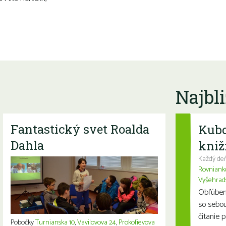
Najbli
Fantastický svet Roalda
Kubo
Dahla
kniž
Každý deň
Rovniank
Vyšehrad
Obľúbení
so sebou
čítanie p
Pobočky
Turnianska 10
,
Vavilovova 24
,
Prokofievova