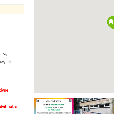
 196 -
dový háj
tívne
zdvihnutia