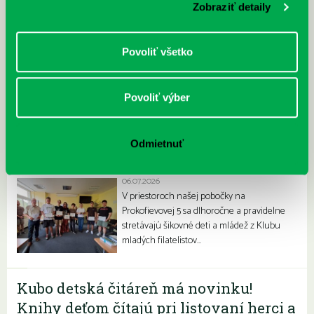
Letné horúčavy dajú zabrať každému z nás.
Zobraziť detaily
Chceme vás preto informovať, že sa naša
petržalská knižnica stala súčasťou pilotného
projektu…
Povoliť všetko
Povoliť výber
Odmietnuť
Filatelisti ovládli olympiádu
06.07.2026
V priestoroch našej pobočky na
Prokofievovej 5 sa dlhoročne a pravidelne
stretávajú šikovné deti a mládež z Klubu
mladých filatelistov…
Kubo detská čitáreň má novinku!
Knihy deťom čítajú pri listovaní herci a