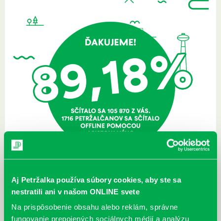
Aj Petržalka používa súbory cookies, aby ste sa
nestratili ani v našom ONLINE svete
Zverejnené 14.06.2021,
Sme veľmi radi, že sme mohli byť pri asistovanom sčítaní v knižnici
Na prispôsobenie obsahu alebo reklám, správne
nápomocní. Na pobočkách našej knižnice sme sčítali viac ako 200
fungovanie prepojených sociálnych médií a analýzu