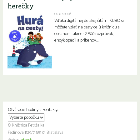
herečky
02.07.2026
Vďaka digitálnej detskej čitárni KUBO si
môžete vziať na cesty celú knižnicu s
obsahom takmer 2 500 rozprávok,
encyklopédií a príbehov….
Otváracie hodiny a kontakty:
© Knižnica Petržalka
Fedinova 1129/7, 851 01 Bratislava
Web od
2day.sk