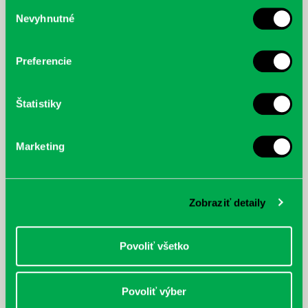
služby.
Výber
Nové knihy podujatia pre deti
Nevyhnutné
súhlasu
Preferencie
+4288
Štatistiky
ďalších skvelých titulov na
čítanie
Marketing
Zobraziť detaily
VŠETKY NOVINKY »
Povoliť všetko
Povoliť výber