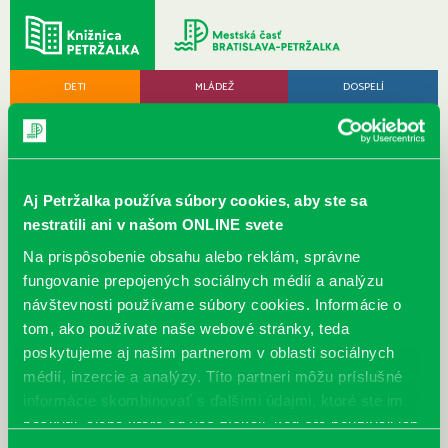
DETI
MLÁDEŽ
DOSPELÍ
Aj Petržalka používa súbory cookies, aby ste sa
nestratili ani v našom ONLINE svete
MENU
Na prispôsobenie obsahu alebo reklám, správne
Aktuality podujatia pre deti
fungovanie prepojených sociálnych médií a analýzu
návštevnosti používame súbory cookies. Informácie o
Podujatia podujatia pre deti
VŠETKY AKTUALITY
tom, ako používate naše webové stránky, teda
poskytujeme aj našim partnerom v oblasti sociálnych
VŠETKY PODUJATIA
médií, inzercie a analýzy. Títo partneri môžu príslušné
informácie skombinovať s ďalšími údajmi, ktoré ste im
poskytli, alebo ktoré od vás získali, keď ste používali ich