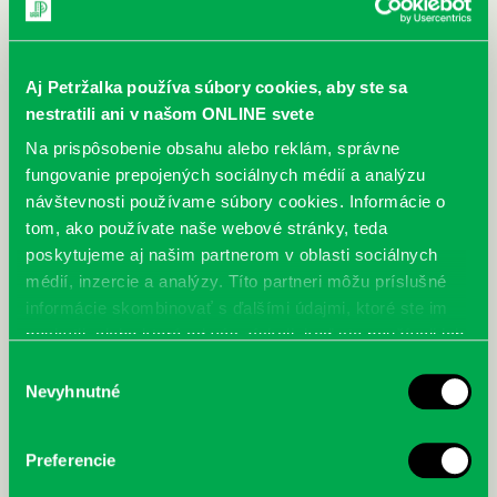
Aj Petržalka používa súbory cookies, aby ste sa
nestratili ani v našom ONLINE svete
Na prispôsobenie obsahu alebo reklám, správne
fungovanie prepojených sociálnych médií a analýzu
návštevnosti používame súbory cookies. Informácie o
Vydavateľstvo Fragment
Pavla Šmikmátorová
Neuveriteľný svet
Vieš, čo ješ?
tom, ako používate naše webové stránky, teda
poskytujeme aj našim partnerom v oblasti sociálnych
médií, inzercie a analýzy. Títo partneri môžu príslušné
informácie skombinovať s ďalšími údajmi, ktoré ste im
poskytli, alebo ktoré od vás získali, keď ste používali ich
služby.
Výber
Nevyhnutné
súhlasu
Preferencie