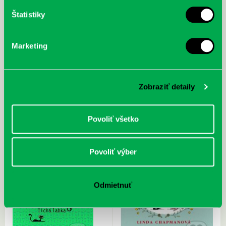
Štatistiky
Marketing
Kiera Cass
Robert Beatty
Následníčka
Serafína a čierny plášť
Zobraziť detaily
Povoliť všetko
Povoliť výber
Odmietnuť