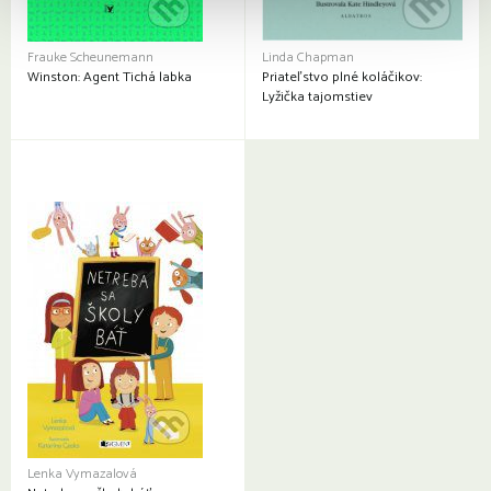
Frauke Scheunemann
Linda Chapman
Winston: Agent Tichá labka
Priateľstvo plné koláčikov:
Lyžička tajomstiev
Lenka Vymazalová