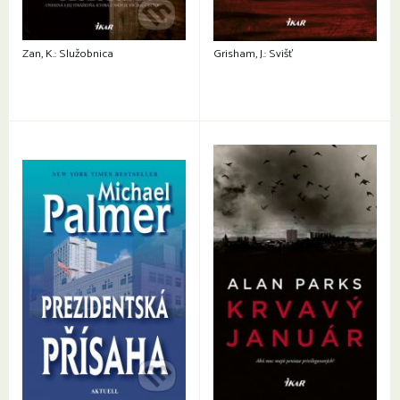
Zan, K.: Služobnica
Grisham, J.: Svišť