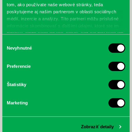
tom, ako používate naše webové stránky, teda
poskytujeme aj našim partnerom v oblasti sociálnych
médií, inzercie a analýzy. Títo partneri môžu príslušné
informácie skombinovať s ďalšími údajmi, ktoré ste im
poskytli, alebo ktoré od vás získali, keď ste používali ich
služby.
Výber
Objavujeme svet! Ročné
Kinney, J.: Denník odvážneho
Nevyhnutné
obdobia
bojka 11.: Dvojitý podfuk
súhlasu
Preferencie
Štatistiky
Marketing
Zobraziť detaily