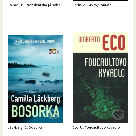
Palmer, M.: Prezidentská přísaha
Parks, A.: Krvavý január
Läckberg, C.: Bosorka
Eco, U.: Foucaultovo kyvadlo