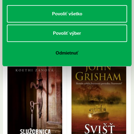
Povoliť všetko
Pratchett, T.: Striga na vysávači
Brat, R.: Ako šlohnúť Rimanovi
Povoliť výber
Dunaj
Odmietnuť