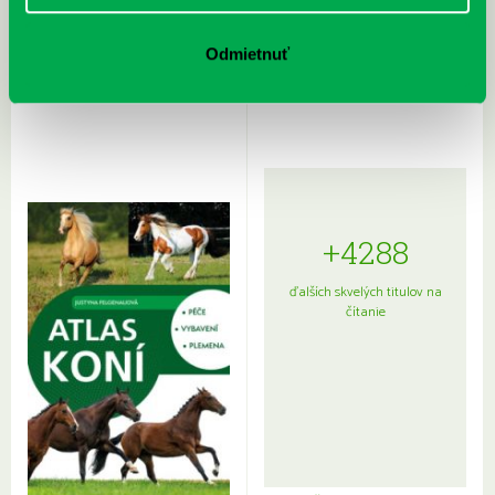
Rudź, Przemyslaw: Atlas hviezd:
Hardy, Paula: Japonsko na tanieri:
Odmietnuť
Sprievodca po hviezdnej oblohe
kompletný sprievodca
japonskou kuchyňou a etiketou
+4288
ďalších skvelých titulov na
čítanie