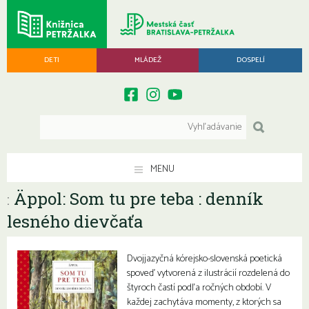
DETI
MLÁDEŽ
DOSPELÍ
MENU
Äppol: Som tu pre teba : denník
:
lesného dievčaťa
Dvojjazyčná kórejsko-slovenská poetická
spoveď vytvorená z ilustrácií rozdelená do
štyroch častí podľa ročných období. V
každej zachytáva momenty, z ktorých sa