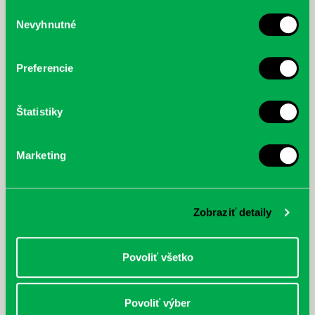
služby.
Výber
Nevyhnutné
súhlasu
McGrath, Andy: Tadej Pogačar:
Bárdy, Peter: Radičová
Prvá biografia najväčšieho
cyklistu modernej doby:
Preferencie
nezastaviteľný
Štatistiky
Marketing
Zobraziť detaily
Povoliť všetko
Povoliť výber