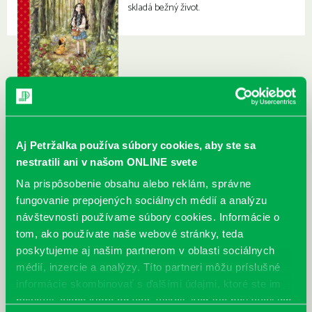
skladá bežný život.
Aj Petržalka používa súbory cookies, aby ste sa
nestratili ani v našom ONLINE svete
Na prispôsobenie obsahu alebo reklám, správne
fungovanie prepojených sociálnych médií a analýzu
návštevnosti používame súbory cookies. Informácie o
tom, ako používate naše webové stránky, teda
poskytujeme aj našim partnerom v oblasti sociálnych
médií, inzercie a analýzy. Títo partneri môžu príslušné
informácie skombinovať s ďalšími údajmi, ktoré ste im
poskytli, alebo ktoré od vás získali, keď ste používali ich