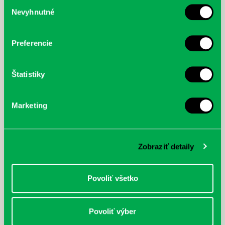
Výber
Nevyhnutné
súhlasu
McGrath, Andy: Tadej Pogačar:
Bárdy, Peter: Radičová
Prvá biografia najväčšieho
cyklistu modernej doby:
nezastaviteľný
Preferencie
Štatistiky
Marketing
Zobraziť detaily
Povoliť všetko
Povoliť výber