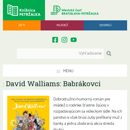
DETI
MLÁDEŽ
DOSPELÍ
MENU
David Walliams: Babrákovci
:
Dobrodružno-humorný román pre
mládež o rodinke šťastne žijúcej v
rozpadávajúcom sa vidieckom sídle. Na ich
panstvo si však brúsi zuby prefíkaný muž z
banky a jedna zbabraná akcia strieda
druhú.