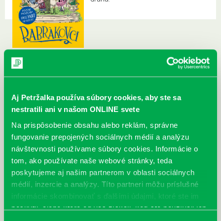
Aj Petržalka používa súbory cookies, aby ste sa
nestratili ani v našom ONLINE svete
Na prispôsobenie obsahu alebo reklám, správne
fungovanie prepojených sociálnych médií a analýzu
návštevnosti používame súbory cookies. Informácie o
tom, ako používate naše webové stránky, teda
poskytujeme aj našim partnerom v oblasti sociálnych
médií, inzercie a analýzy. Títo partneri môžu príslušné
informácie skombinovať s ďalšími údajmi, ktoré ste im
poskytli, alebo ktoré od vás získali, keď ste používali ich
služby.