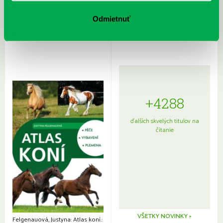
Rudź, Przemyslaw: Atlas hviezd:
Hardy, Paula: Japonsko na tanieri:
Sprievodca po hviezdnej oblohe
kompletný sprievodca
Odmietnuť
japonskou kuchyňou a etiketou
+4288
ďalších skvelých titulov na
čítanie
VŠETKY NOVINKY »
Felgenauová, Justyna: Atlas koní.: