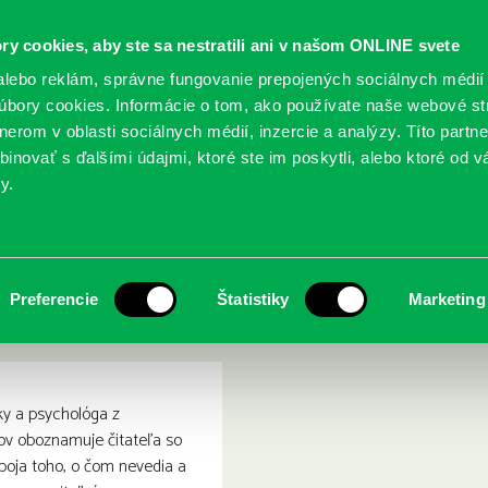
ry cookies, aby ste sa nestratili ani v našom ONLINE svete
lebo reklám, správne fungovanie prepojených sociálnych médií
bory cookies. Informácie o tom, ako používate naše webové st
erom v oblasti sociálnych médií, inzercie a analýzy. Títo partn
GY
SLUŽBY
PODUJATIA
POBOČKY
O KNIŽ
inovať s ďalšími údajmi, ktoré ste im poskytli, alebo ktoré od vá
y.
vá, Andrea: Smrť ako perspektíva
retiková-Marsalová, Andrea
Preferencie
Štatistiky
Marketing
ky a psychológa z
ov oboznamuje čitateľa so
boja toho, o čom nevedia a