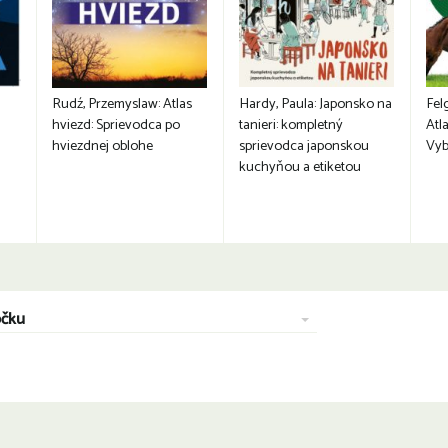
Rudź, Przemyslaw: Atlas
Hardy, Paula: Japonsko na
Fel
hviezd: Sprievodca po
tanieri: kompletný
Atla
hviezdnej oblohe
sprievodca japonskou
Vyb
kuchyňou a etiketou
očku