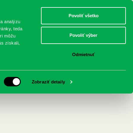
DETI
MLÁDEŽ
DOSPELÍ
Povoliť všetko
 a analýzu
ránky, teda
Povoliť výber
eri môžu
NICI
FEDINOVA
KONTAKTY
s získali,
Odmietnuť
: Smrť ako
Zobraziť detaily