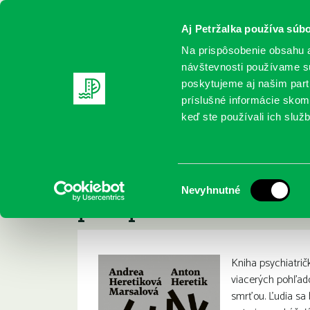
Aj Petržalka používa súbo
Na prispôsobenie obsahu a
návštevnosti používame sú
poskytujeme aj našim partn
REGISTRUJTE SA
ONLINE KATALÓ
príslušné informácie skomb
keď ste používali ich služb
Domov
Nové knihy
Heretik, Anton; Heretiková-Marsalo
Heretik, Anton; He
:
Výber
Nevyhnutné
perspektíva
súhlasu
Kniha psychiatrič
viacerých pohľad
smrťou. Ľudia sa 