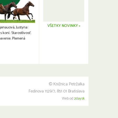
VŠETKY NOVINKY »
genauová, Justyna:
s koní.: Starostlivosť.
avenie. Plemená
© Knižnica Petržalka
Fedinova 1129/7, 851 01 Bratislava
Web od
2day.sk