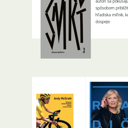
autori sa pokúša
spôsobom priblíži
hľadiska míľnik, 
dospeje.