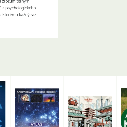
jú zrozumiteľným
ť z psychologického
ku ktorému každý raz