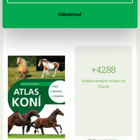
Rudź, Przemyslaw: Atlas hviezd:
Hardy, Paula: Japonsko na tanieri:
Sprievodca po hviezdnej oblohe
kompletný sprievodca
Odmietnuť
japonskou kuchyňou a etiketou
+4288
ďalších skvelých titulov na
čítanie