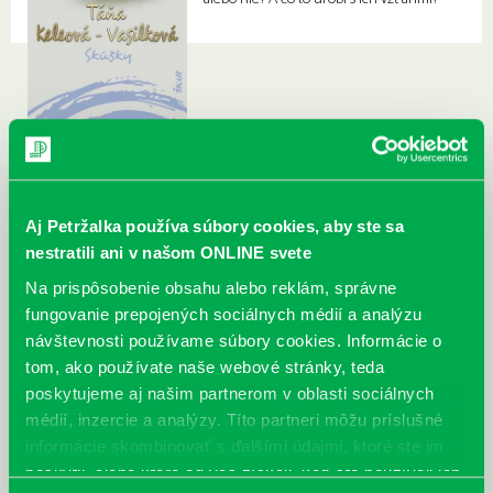
Aj Petržalka používa súbory cookies, aby ste sa
nestratili ani v našom ONLINE svete
Na prispôsobenie obsahu alebo reklám, správne
fungovanie prepojených sociálnych médií a analýzu
návštevnosti používame súbory cookies. Informácie o
tom, ako používate naše webové stránky, teda
poskytujeme aj našim partnerom v oblasti sociálnych
médií, inzercie a analýzy. Títo partneri môžu príslušné
informácie skombinovať s ďalšími údajmi, ktoré ste im
poskytli, alebo ktoré od vás získali, keď ste používali ich