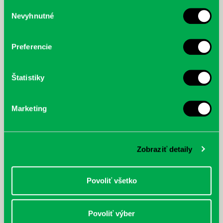
služby.
Výber
Nevyhnutné
súhlasu
McGrath, Andy: Tadej Pogačar:
Bárdy, Peter: Radičová
Prvá biografia najväčšieho
cyklistu modernej doby:
Preferencie
nezastaviteľný
Štatistiky
Marketing
Zobraziť detaily
Povoliť všetko
Povoliť výber