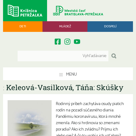
DETI
MLÁDEŽ
DOSPELÍ
MENU
Keleová-Vasilková, Táňa: Skúšky
:
Rodinný príbeh zachytáva osudy piatich
rodín na pozadí súčasného diania.
Pandémiu koronavírusu, ktorá mnohé
zmenila. Ako si hrdinovia so zmenami
poradia? Ako ich zvládnu? Príjmu ich
alebo nie? A čo to urobí s ich vzťahmi?