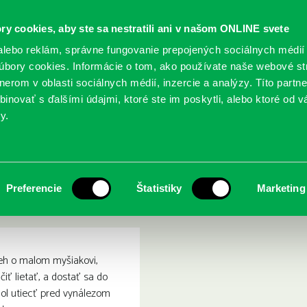
ry cookies, aby ste sa nestratili ani v našom ONLINE svete
lebo reklám, správne fungovanie prepojených sociálnych médií
bory cookies. Informácie o tom, ako používate naše webové st
erom v oblasti sociálnych médií, inzercie a analýzy. Títo partn
GY
SLUŽBY
PODUJATIA
POBOČKY
O KNIŽ
inovať s ďalšími údajmi, ktoré ste im poskytli, alebo ktoré od vá
y.
rodružný príbeh lietajúcej myšky
Lindbergh : dobrodružný pr
Preferencie
Štatistiky
Marketing
eh o malom myšiakovi,
iť lietať, a dostať sa do
ol utiecť pred vynálezom