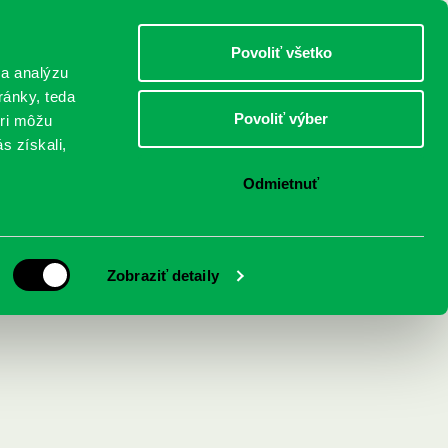
DETI
MLÁDEŽ
DOSPELÍ
Povoliť všetko
 a analýzu
ránky, teda
Povoliť výber
eri môžu
NICI
FEDINOVA
KONTAKTY
s získali,
Odmietnuť
íbeh lietajúcej
Zobraziť detaily