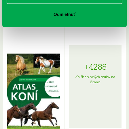
Rudź, Przemyslaw: Atlas hviezd:
Hardy, Paula: Japonsko na tanieri:
Odmietnuť
Sprievodca po hviezdnej oblohe
kompletný sprievodca
japonskou kuchyňou a etiketou
+4288
ďalších skvelých titulov na
čítanie