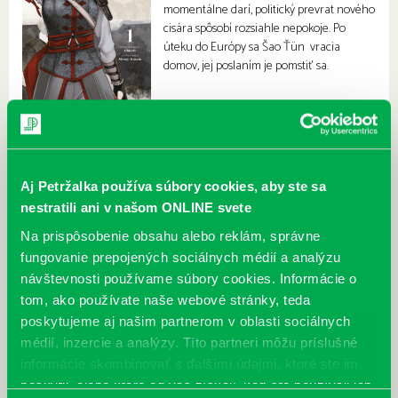
momentálne darí, politický prevrat nového
cisára spôsobí rozsiahle nepokoje. Po
úteku do Európy sa Šao Ťün vracia
domov, jej poslaním je pomstiť sa.
Aj Petržalka používa súbory cookies, aby ste sa
nestratili ani v našom ONLINE svete
Na prispôsobenie obsahu alebo reklám, správne
fungovanie prepojených sociálnych médií a analýzu
návštevnosti používame súbory cookies. Informácie o
tom, ako používate naše webové stránky, teda
poskytujeme aj našim partnerom v oblasti sociálnych
médií, inzercie a analýzy. Títo partneri môžu príslušné
informácie skombinovať s ďalšími údajmi, ktoré ste im
poskytli, alebo ktoré od vás získali, keď ste používali ich