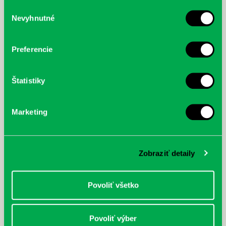
služby.
Výber
Nevyhnutné
súhlasu
McGrath, Andy: Tadej Pogačar:
Bárdy, Peter: Radičová
Prvá biografia najväčšieho
cyklistu modernej doby:
Preferencie
nezastaviteľný
Štatistiky
Marketing
Zobraziť detaily
Povoliť všetko
Povoliť výber