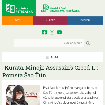
DETI
MLÁDEŽ
DOSPELÍ
MENU
Kurata, Minoji: Assassin’s Creed 1. :
:
Pomsta Šao Ťün
Prvá časť fantazijného manga príbehu o
Šao Ťün, z ktorej sa po tom, ako zahynuli
všetci jej spojenci, stala posledná asasínka
Číny. Aj keď sa vládnucej Dynastii Ming