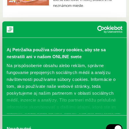
neznámom mieste.
Aj Petržalka používa súbory cookies, aby ste sa
nestratili ani v našom ONLINE svete
Na prispôsobenie obsahu alebo reklám, správne
fungovanie prepojených sociálnych médií a analýzu
návštevnosti používame súbory cookies. Informácie o
tom, ako používate naše webové stránky, teda
poskytujeme aj našim partnerom v oblasti sociálnych
médií, inzercie a analýzy. Títo partneri môžu príslušné
informácie skombinovať s ďalšími údajmi, ktoré ste im
poskytli, alebo ktoré od vás získali, keď ste používali ich
služby.
McGrath, Andy: Tadej Pogačar:
Bárdy, Peter: Radičová
Výber
Prvá biografia najväčšieho
Nevyhnutné