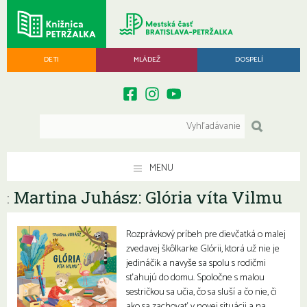
DETI
MLÁDEŽ
DOSPELÍ
MENU
Martina Juhász: Glória víta Vilmu
:
Rozprávkový príbeh pre dievčatká o malej
zvedavej škôlkarke Glórii, ktorá už nie je
jedináčik a navyše sa spolu s rodičmi
sťahujú do domu. Spoločne s malou
sestričkou sa učia, čo sa sluší a čo nie, či
ako sa zachovať v novej situácii a na