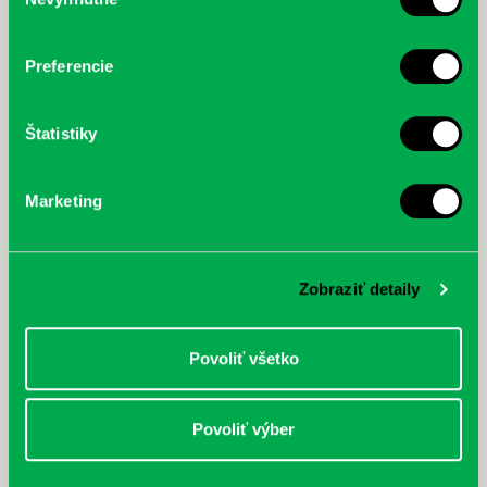
súhlasu
cyklistu modernej doby:
nezastaviteľný
Preferencie
Štatistiky
Marketing
Zobraziť detaily
Povoliť všetko
Povoliť výber
Rudź, Przemyslaw: Atlas hviezd:
Hardy, Paula: Japonsko na tanieri:
Sprievodca po hviezdnej oblohe
kompletný sprievodca
japonskou kuchyňou a etiketou