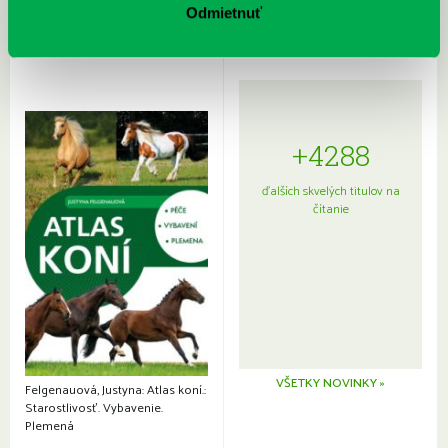
Odmietnuť
+4288
ďalších skvelých titulov na
čítanie
VŠETKY NOVINKY »
Felgenauová, Justyna: Atlas koní.:
Starostlivosť. Vybavenie.
Plemená