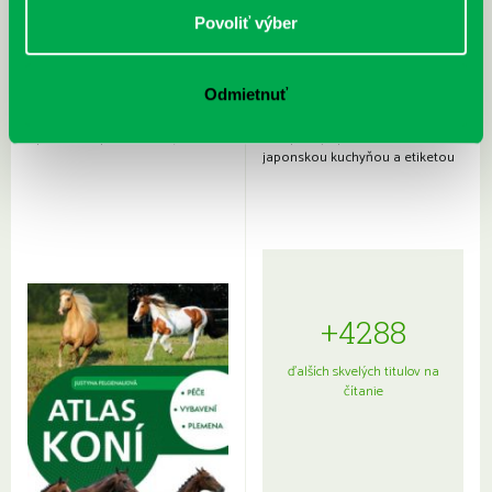
Povoliť výber
Odmietnuť
Rudź, Przemyslaw: Atlas hviezd:
Hardy, Paula: Japonsko na tanieri:
Sprievodca po hviezdnej oblohe
kompletný sprievodca
japonskou kuchyňou a etiketou
+4288
ďalších skvelých titulov na
čítanie