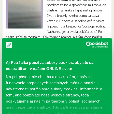
horskom zrube a spoločnosť mu robia len
vlastné myšlienky a tajný instagramový
život, z brooklynského domu sa stáva
väzenie. Danova a Isabelina dcéra Violet
je posadnutá bezpečnosťou svojej rodiny,
Nathan sa jej pravidlá pokúša obísť. Po
ťažkej kríze sa rodina musí vyrovnať s realitou a s tým, čo sa naučili
nielen o sebe ale aj o ostatných.
Aj Petržalka používa súbory cookies, aby ste sa
nestratili ani v našom ONLINE svete
Na prispôsobenie obsahu alebo reklám, správne
fungovanie prepojených sociálnych médií a analýzu
návštevnosti používame súbory cookies. Informácie o
tom, ako používate naše webové stránky, teda
poskytujeme aj našim partnerom v oblasti sociálnych
médií, inzercie a analýzy. Títo partneri môžu príslušné
informácie skombinovať s ďalšími údajmi, ktoré ste im