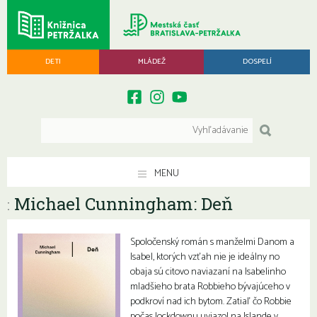
DETI
MLÁDEŽ
DOSPELÍ
MENU
Michael Cunningham: Deň
:
Spoločenský román s manželmi Danom a
Isabel, ktorých vzťah nie je ideálny no
obaja sú citovo naviazaní na Isabelinho
mladšieho brata Robbieho bývajúceho v
podkroví nad ich bytom. Zatiaľ čo Robbie
počas lockdownu uviazol na Islande v