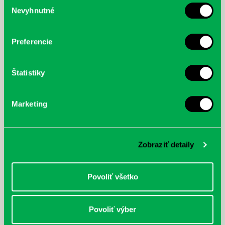
Výber
Nevyhnutné
McGrath, Andy: Tadej Pogačar:
Bárdy, Peter: Radičová
súhlasu
Prvá biografia najväčšieho
cyklistu modernej doby:
nezastaviteľný
Preferencie
Štatistiky
Marketing
Zobraziť detaily
Povoliť všetko
Povoliť výber