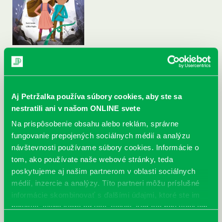
Aj Petržalka používa súbory cookies, aby ste sa
nestratili ani v našom ONLINE svete
Na prispôsobenie obsahu alebo reklám, správne
fungovanie prepojených sociálnych médií a analýzu
návštevnosti používame súbory cookies. Informácie o
tom, ako používate naše webové stránky, teda
poskytujeme aj našim partnerom v oblasti sociálnych
médií, inzercie a analýzy. Títo partneri môžu príslušné
informácie skombinovať s ďalšími údajmi, ktoré ste im
poskytli, alebo ktoré od vás získali, keď ste používali ich
služby.