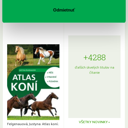
Rudź, Przemyslaw: Atlas hviezd:
Hardy, Paula: Japonsko na tanieri:
Sprievodca po hviezdnej oblohe
kompletný sprievodca
Odmietnuť
japonskou kuchyňou a etiketou
+4288
ďalších skvelých titulov na
čítanie
VŠETKY NOVINKY »
Felgenauová, Justyna: Atlas koní.: