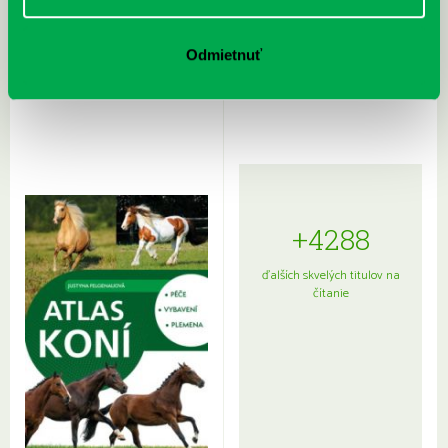
Rudź, Przemyslaw: Atlas hviezd:
Hardy, Paula: Japonsko na tanieri:
Odmietnuť
Sprievodca po hviezdnej oblohe
kompletný sprievodca
japonskou kuchyňou a etiketou
+4288
ďalších skvelých titulov na
čítanie