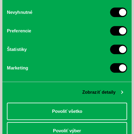
služby.
Výber
Nevyhnutné
súhlasu
McGrath, Andy: Tadej Pogačar:
Bárdy, Peter: Radičová
Prvá biografia najväčšieho
cyklistu modernej doby:
Preferencie
nezastaviteľný
Štatistiky
Marketing
Zobraziť detaily
Povoliť všetko
Povoliť výber