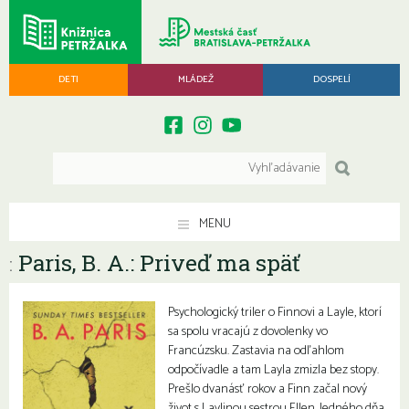
DETI
MLÁDEŽ
DOSPELÍ
MENU
Paris, B. A.: Priveď ma späť
:
Psychologický triler o Finnovi a Layle, ktorí
sa spolu vracajú z dovolenky vo
Francúzsku. Zastavia na odľahlom
odpočívadle a tam Layla zmizla bez stopy.
Prešlo dvanásť rokov a Finn začal nový
život s Laylinou sestrou Ellen. Jedného dňa