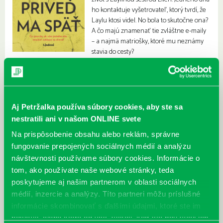
ho kontaktuje vyšetrovateľ, ktorý tvrdí, že
Laylu ktosi videl. No bola to skutočne ona?
A čo majú znamenať tie zvláštne e-maily
– a najmä matriošky, ktoré mu neznámy
stavia do cesty?
Aj Petržalka používa súbory cookies, aby ste sa
nestratili ani v našom ONLINE svete
Na prispôsobenie obsahu alebo reklám, správne
fungovanie prepojených sociálnych médií a analýzu
návštevnosti používame súbory cookies. Informácie o
tom, ako používate naše webové stránky, teda
poskytujeme aj našim partnerom v oblasti sociálnych
médií, inzercie a analýzy. Títo partneri môžu príslušné
informácie skombinovať s ďalšími údajmi, ktoré ste im
poskytli, alebo ktoré od vás získali, keď ste používali ich