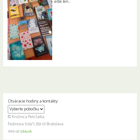
ešte len…
Otváracie hodiny a kontakty:
© Knižnica Petržalka
Fedinova 1129/7, 851 01 Bratislava
Web od
2day.sk