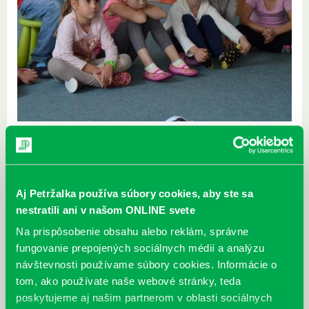
furdekova1@kniznicapetrzalka.sk
Charakteristika projektu: Rozprávanie o rodine a rodinných vzťahoch
inšpirované knihou Toni Revajovej. Projekt je vhodným doplnením
vyučovacieho predmetu etika.
Aj Petržalka používa súbory cookies, aby ste sa
Cieľ: Zamyslieť sa nad tým, kto v akej rodine žije, že rodiny sú rôzne a
nestratili ani v našom ONLINE svete
každá je niečím špecifická, ale jednako veľmi dôležitá. Zopakovať si
alebo naučiť sa pomenovania pre rôznorodých rodinných príslušníkov
Na prispôsobenie obsahu alebo reklám, správne
a porozprávame sa aj o výhodách a nevýhodách súžitia
fungovanie prepojených sociálnych médií a analýzu
mnohogeneračných rodín.
návštevnosti používame súbory cookies. Informácie o
Cieľová skupina: 3. – 4. ročník ZŠ
tom, ako používate naše webové stránky, teda
Spôsob realizácie: Predstavíme si knihu Denis a jeho sestry, prečítame
poskytujeme aj našim partnerom v oblasti sociálnych
si úryvok. Deti sa rozdelia do skupín podľa toho, akú pozíciu v rámci