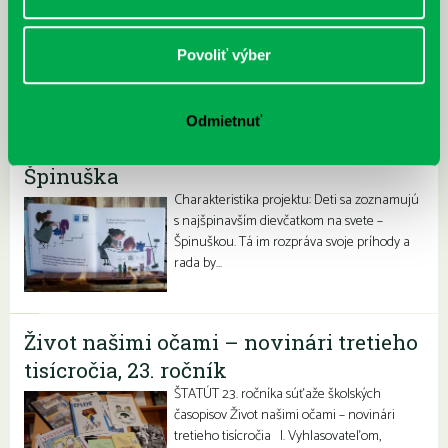
začínajúcich…
Povoliť výber
Odmietnuť
Špinuška
Charakteristika projektu: Deti sa zoznamujú
s najšpinavším dievčatkom na svete –
Špinuškou. Tá im rozpráva svoje príhody a
rada by…
Život našimi očami – novinári tretieho
tisícročia, 23. ročník
ŠTATÚT 23. ročníka súťaže školských
časopisov Život našimi očami – novinári
tretieho tisícročia I. Vyhlasovateľom,