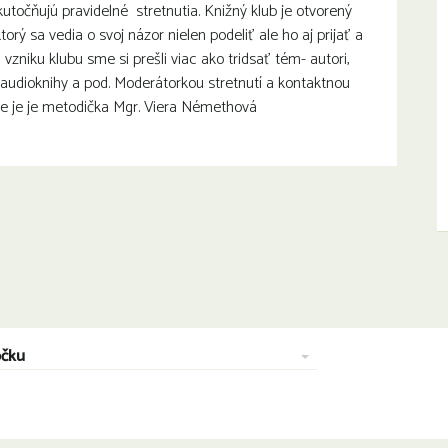
točňujú pravidelné stretnutia. Knižný klub je otvorený
ý sa vedia o svoj názor nielen podeliť ale ho aj prijať a
vzniku klubu sme si prešli viac ako tridsať tém- autori,
, audioknihy a pod. Moderátorkou stretnutí a kontaktnou
be je je metodička Mgr. Viera Némethová
očku