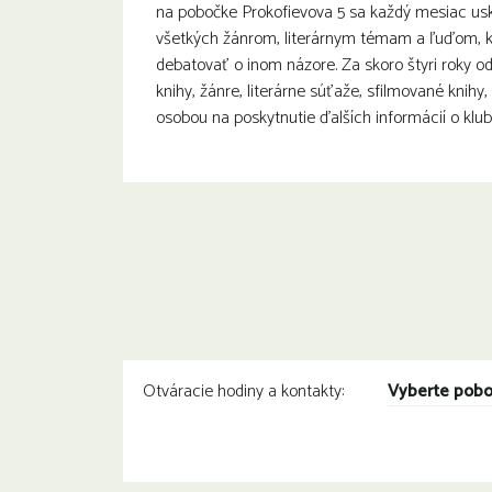
na pobočke Prokofievova 5 sa každý mesiac usku
všetkých žánrom, literárnym témam a ľuďom, ktor
debatovať o inom názore. Za skoro štyri roky od 
knihy, žánre, literárne súťaže, sfilmované knihy
osobou na poskytnutie ďalších informácií o klu
Vyberte pob
Otváracie hodiny a kontakty: