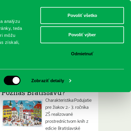
DETI
MLÁDEŽ
DOSPELÍ
Povoliť všetko
 a analýzu
ránky, teda
Povoliť výber
eri môžu
NICI
FEDINOVA
KONTAKTY
s získali,
Odmietnuť
Iné projekty
Zobraziť detaily
Poznáš Bratislavu?
Charakteristika:Podujatie
pre žiakov 2.- 3. ročníka
ZŠ realizované
prostredníctvom kníh z
edície Bratislavské