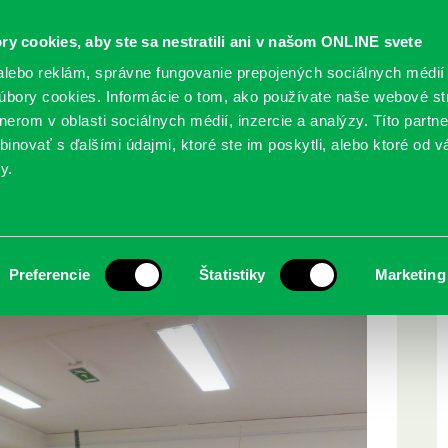
ry cookies, aby ste sa nestratili ani v našom ONLINE svete
lebo reklám, správne fungovanie prepojených sociálnych médií
bory cookies. Informácie o tom, ako používate naše webové st
erom v oblasti sociálnych médií, inzercie a analýzy. Títo partn
GY
SLUŽBY
PODUJATIA
POBOČKY
O KNIŽ
inovať s ďalšími údajmi, ktoré ste im poskytli, alebo ktoré od vá
y.
ava
Preferencie
Štatistiky
Marketing