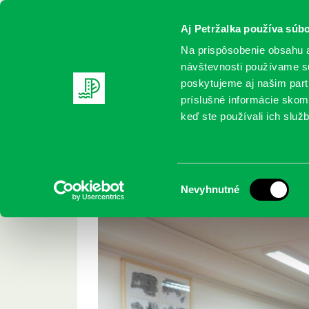
Aj Petržalka používa súbo
Na prispôsobenie obsahu a
návštevnosti používame sú
poskytujeme aj našim partn
REGISTRUJTE SA
ONLINE KATALÓ
príslušné informácie skomb
keď ste používali ich služb
Domov
Projekty
Knižný klub Bratislava
Knižný klub Bratisl
Výber
Nevyhnutné
súhlasu