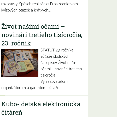
rozprávky. Spôsob realizácie: Prostredníctvom
kvízových otázok a krátkych…
Život našimi očami –
novinári tretieho tisícročia,
23. ročník
ŠTATÚT 23. ročníka
súťaže školských
časopisov Život našimi
očami – novinári tretieho
tisícročia I.
Vyhlasovateľom,
organizátorom a garantom súťaže…
Kubo- detská elektronická
čitáreň