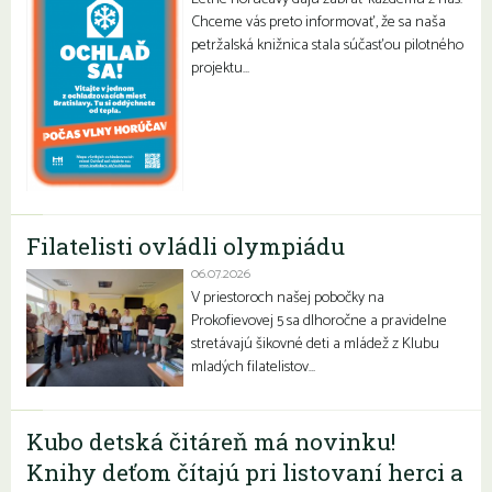
Chceme vás preto informovať, že sa naša
petržalská knižnica stala súčasťou pilotného
projektu…
Filatelisti ovládli olympiádu
06.07.2026
V priestoroch našej pobočky na
Prokofievovej 5 sa dlhoročne a pravidelne
stretávajú šikovné deti a mládež z Klubu
mladých filatelistov…
Kubo detská čitáreň má novinku!
Knihy deťom čítajú pri listovaní herci a