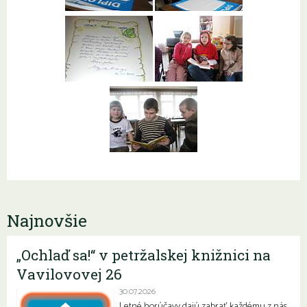
Najnovšie
„Ochlaď sa!“ v petržalskej knižnici na
Vavilovovej 26
30.07.2026
Letné horúčavy dajú zabrať každému z nás.