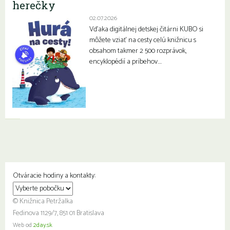
herečky
02.07.2026
Vďaka digitálnej detskej čitárni KUBO si
môžete vziať na cesty celú knižnicu s
obsahom takmer 2 500 rozprávok,
encyklopédií a príbehov….
Otváracie hodiny a kontakty:
© Knižnica Petržalka
Fedinova 1129/7, 851 01 Bratislava
Web od
2day.sk