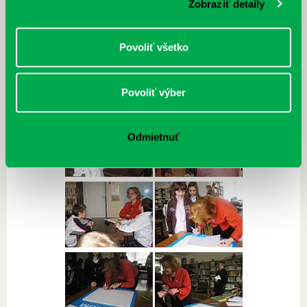
Zobraziť detaily
foto zo ZŠ Pankúchova
Povoliť všetko
Povoliť výber
Odmietnuť