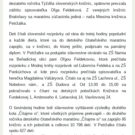
desiateho ročníka Týždňa slovenských knižníc, opätovne prevzala
záštitu spisovateľka Oľga Feldeková. Z verejných knižníc
Bratislavy sa maratónu zúčastnila jediná – naša Miestna knižnica
Petržalka.
Deti čítali slovenské rozprávky od rána do tretej hodiny popoludní
a každé dieťa, ktoré sa do detského čitateľského maratónu
zapojilo, sa v knižnici, do ktorej prišlo, podpísalo na pamätný
diplom. V Petržalke sa podujatie slávnostne otváralo na ZŠ Narnia
na Beňadickej ulici pani Oľgou Feldekovou, ktorá prečítala
rozprávku z Modrej knihy rozprávok od Ľubomíra Feldeka a na ZŠ
Pankúchova ul. kde prvú rozprávku prečítala spisovateľka a
herečka Magdaléna Vášáryová. Čítalo sa aj na ZŠ Lachova ul., ZŠ
Nobelovo nám., a ZŠ Dudova ul. Od 13,00 do 15,00 sa
pokračovalo v čítaní na detských pobočkách Knižnice na
Furdekovej 1, Ambroseho 4, Lietavskej 14, Vavilovovej 24.
O šestnástej hodine boli slávnostne vyhlásené výsledky druhého
kola „Čítajme si“, ktoré všetkých príjemne prekvapili – do druhého
ročníka detského čitateľského maratónu „Čítajme si“ sa zapojilo 95
knižníc a ich pobočiek a celkovo 10 798 detí. V Petržalke čítalo
spolu 427 detí.