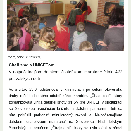
Zverejnené 30.12.2009,
Čítali sme s UNICEFom.
V najpočetnejšom detskom čitateľskom maratóne čítalo 427
petržalských detí.
Vo štvrtok 23.3. odštartoval v knižniciach po celom Slovensku
druhý ročník detského čitateľského maratónu „Čítajme si“, ktorý
zorganizovala Linka detskej istoty pri SV pre UNICEF v spolupráci
so Slovenskou asociáciou knižníc a ďalšími partnermi. Deti sa
ním pokúsili prekonať minuloročný rekord v „Najpočetnejšom
detskom čitateľskom maratóne“ na Slovensku. Nad detským
čitateľským maratónom „Čítajme si“, ktorý sa uskutočnil v rámci