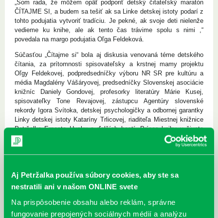
„Som rada, že môžem opäť podporiť detský čitateľský maratón
ČÍTAJME SI, a budem sa tešiť ak sa Linke detskej istoty podarí z
tohto podujatia vytvoriť tradíciu. Je pekné, ak svoje deti nielenže
vedieme ku knihe, ale ak tento čas trávime spolu s nimi ,“
povedala na margo podujatia Oľga Feldeková.
Súčasťou „Čítajme si“ bola aj diskusia venovaná téme detského
čítania, za prítomnosti spisovateľsky a krstnej mamy projektu
Oľgy Feldekovej, podpredsedníčky výboru NR SR pre kultúru a
média Magdalény Vášáryovej, predsedníčky Slovenskej asociácie
knižníc Daniely Gondovej, profesorky literatúry Márie Kusej,
spisovateľky Tone Revajovej, zástupcu Agentúry slovenské
rekordy Igora Svítoka, detskej psychologičky a odbornej garantky
Linky detskej istoty Kataríny Trlicovej, riaditeľa Miestnej knižnice
Petržalka Ernesta Husku a ďalších hostí. Prínos knihy v živote
detského čitateľa zhrnula detská psychologička Katarína Trlicová
nasledovne: „
Čítanie vytvára pre dieťa intimitu, kedy je samo s
hrdinami knihy a nikto neovplyvňuje jeho prežívanie. Zároveň
rozvíja detskú fantáziu, predstavivosť a zlepšuje celý jeho
Aj Petržalka používa súbory cookies, aby ste sa
verbálny prejav. U dieťaťa, ktoré veľa číta je predpoklad, že sa
dokáže ľahšie vyjadrovať, lepšie reprodukuje a je komunikatívne
nestratili ani v našom ONLINE svete
na vyššej úrovni.“
Na prispôsobenie obsahu alebo reklám, správne
Linka detskej istoty a zapojené knižnice aj tento rok spojili deti
fungovanie prepojených sociálnych médií a analýzu