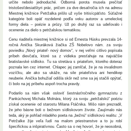
určite nebolo jednoduché. Odborná porota musela prečítať
tristošesťdesiatštyri prác, pričom za dve desaťročia ich na adresu
Miestnej knižnice Petržalka prišlo už vyše tritisícpäťsto. Súťažné
kategórie boli opäť rozdelené podľa veku autorov a umeleckej
formy diela – poézie a prózy. Už po druhý raz sa udeľovalo i
ocenenie za dielo s petržalskou tematikou.
Cenu riaditeľa miestnej knižnice si od Ernesta Húsku prevzala 14-
ročná Anička Skuráková žiačka ZŠ Nobelovo nám. za svoju
poviedku „Nový priateľ- nový domov“, v nej veľmi citlivo popísala
príbeh dievčaťa, ktoré sa z vidieka presťahuje na najväčšie
bratislavské sídlisko. Tu sa stretáva s priateľom, ktorého doteraz
poznala len cez internet. Chlapec jej zamlčal, že je na invalidnom
vozíčku, ale ako sa ukáže, na sile priateľstva ani hendikep
neuberie. Anička bohužiaľ odišla skôr než sme sa jej stačili opýtať,
či bolo na jej príbehu aspoň trocha pravdy.
Podarilo sa nám však osloviť šestnásťročného gymnazistu z
Pankúchovej Michala Molnára, ktorý za svoju „petržalskú“ poéziu
získal ocenenie od starostu Milana Ftáčnika. Mišo nám prezradil,
že jeho básne boli o bežnom sídliskovom živote. Zaujímalo nás
teda, aký je pohľad mladého poeta na „bežnú“ sídliskovú realitu: „V
Petržalke žije veľa ľudí na malom priestranstve a to ju robí
špecifickou a inšpiratívnou. Často sa o nej hovorí, že je neosobná,