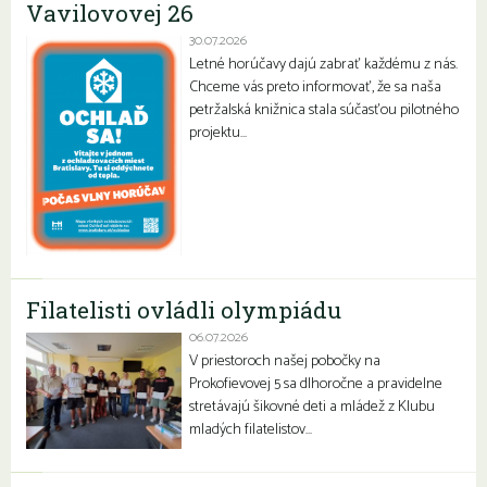
Vavilovovej 26
30.07.2026
Letné horúčavy dajú zabrať každému z nás.
Chceme vás preto informovať, že sa naša
petržalská knižnica stala súčasťou pilotného
projektu…
Filatelisti ovládli olympiádu
06.07.2026
V priestoroch našej pobočky na
Prokofievovej 5 sa dlhoročne a pravidelne
stretávajú šikovné deti a mládež z Klubu
mladých filatelistov…