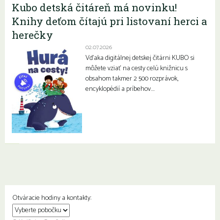
Kubo detská čitáreň má novinku!
Knihy deťom čítajú pri listovaní herci a
herečky
02.07.2026
Vďaka digitálnej detskej čitárni KUBO si
môžete vziať na cesty celú knižnicu s
obsahom takmer 2 500 rozprávok,
encyklopédií a príbehov….
Otváracie hodiny a kontakty: