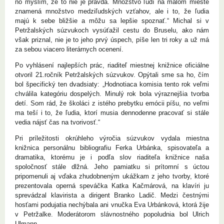
no myslím, že to nie je pravda. Množstvo ľudí na malom mieste
znamená množstvo medziľudských vzťahov, ale i to, že ľudia
majú k sebe bližšie a môžu sa lepšie spoznať.“ Michal si v
Petržalských súzvukoch vysúťažil cestu do Bruselu, ako nám
však priznal, nie je to jeho prvý úspech, píše len tri roky a už má
za sebou viacero literárnych ocenení.
Po vyhlásení najlepších prác, riaditeľ miestnej knižnice oficiálne
otvoril 21.ročník Petržalských súzvukov. Opýtali sme sa ho, čím
bol špecifický ten dvadsiaty: „Hodnotiaca komisia tento rok veľmi
chválila kategóriu dospelých. Minulý rok bola výraznejšia tvorba
detí. Som rád, že školáci z istého prebytku emócii píšu, no veľmi
ma teší i to, že ľudia, ktorí musia dennodenne pracovať si stále
vedia nájsť čas na tvorivosť.“
Pri príležitosti okrúhleho výročia súzvukov vydala miestna
knižnica personálnu bibliografiu Ferka Urbánka, spisovateľa a
dramatika, ktorému je i podľa slov riaditeľa knižnice naša
spoločnosť stále dlžná. Jeho pamiatku si prítomní s úctou
pripomenuli aj vďaka zhudobneným ukážkam z jeho tvorby, ktoré
prezentovala operná speváčka Katka Kačmárová, na klavíri ju
sprevádzal klavirista a dirigent Branko Ladič. Medzi čestnými
hosťami podujatia nechýbala ani vnučka Eva Urbánková, ktorá žije
v Petržalke. Moderátorom slávnostného popoludnia bol Ulrich
Ulmann.