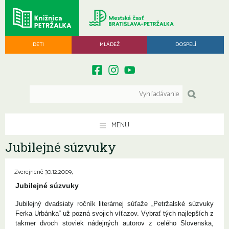
DETI
MLÁDEŽ
DOSPELÍ
MENU
Jubilejné súzvuky
Zverejnené 30.12.2009,
Jubilejné súzvuky
Jubilejný dvadsiaty ročník literárnej súťaže „Petržalské súzvuky
Ferka Urbánka“ už pozná svojich víťazov. Vybrať tých najlepších z
takmer dvoch stoviek nádejných autorov z celého Slovenska,