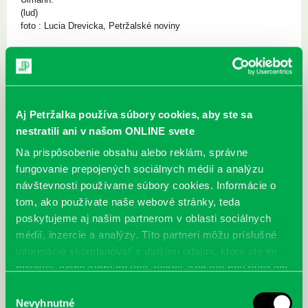
(lud)
foto : Lucia Drevicka, Petržalské noviny
Aj Petržalka používa súbory cookies, aby ste sa
PSFU-01.jpg
PSFU-02.jpg
nestratili ani v našom ONLINE svete
Na prispôsobenie obsahu alebo reklám, správne
fungovanie prepojených sociálnych médií a analýzu
návštevnosti používame súbory cookies. Informácie o
tom, ako používate naše webové stránky, teda
PSFU-03.jpg
PSFU-04.jpg
poskytujeme aj našim partnerom v oblasti sociálnych
médií, inzercie a analýzy. Títo partneri môžu príslušné
informácie skombinovať s ďalšími údajmi, ktoré ste im
poskytli, alebo ktoré od vás získali, keď ste používali ich
služby.
PSFU-05.jpg
PSFU-06.jpg
Výber
Nevyhnutné
súhlasu