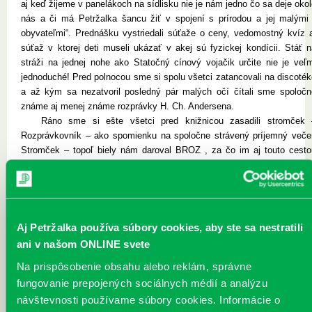
aj keď žijeme v panelákoch na sídlisku nie je nám jedno čo sa deje oko
nás a či má Petržalka šancu žiť v spojení s prírodou a jej malými 
obyvateľmi“. Prednášku vystriedali súťaže o ceny, vedomostný kvíz a
súťaž v ktorej deti museli ukázať v akej sú fyzickej kondícii. Stáť n
stráži na jednej nohe ako Statočný cínový vojačik určite nie je veľm
jednoduché! Pred polnocou sme si spolu všetci zatancovali na discoték
a až kým sa nezatvoril posledný pár malých očí čítali sme spoločn
známe aj menej známe rozprávky H. Ch. Andersena.
Ráno sme si ešte všetci pred knižnicou zasadili stromček 
Rozprávkovník – ako spomienku na spoločne strávený príjemný večer
Stromček – topoľ biely nám daroval BROZ , za čo im aj touto cesto
ďakujeme.
Aj Petržalka používa súbory cookies, aby ste sa nestratili
ani v našom ONLINE svete
Na prispôsobenie obsahu alebo reklám, správne
fungovanie prepojených sociálnych médií a analýzu
Andersen2010-01.jpg
Andersen2010-02.jpg
Andersen2010-03.jpg
návštevnosti používame súbory cookies. Informácie o