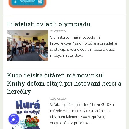
Filatelisti ovládli olympiádu
06.07.2026
V priestoroch našej pobočky na
Prokofievovej 5 sa dlhoročne a pravidelne
stretávajú šikovné deti a mládež z Klubu
mladých filatelistov…
Kubo detská čitáreň má novinku!
Knihy deťom čítajú pri listovaní herci a
herečky
02.07.2026
Vďaka digitálnej detskej čitárni KUBO si
môžete vziať na cesty celú knižnicu s
obsahom takmer 2 500 rozprávok,
encyklopédií a príbehov….