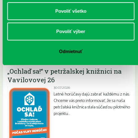
Povoliť všetko
Andersen2010-13.jpg
Povoliť výber
Odmietnuť
Najnovšie
„Ochlaď sa!“ v petržalskej knižnici na
Vavilovovej 26
30.07.2026
Letné horúčavy dajú zabrať každému z nás.
Chceme vás preto informovať, že sa naša
petržalská knižnica stala súčasťou pilotného
projektu…