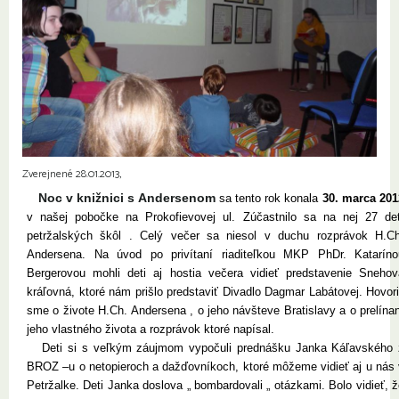
Zverejnené 28.01.2013,
Noc v knižnici s Andersenom
sa tento rok konala
30. marca 201
v našej pobočke na Prokofievovej ul. Zúčastnilo sa na nej 27 det
petržalských škôl . Celý večer sa niesol v duchu rozprávok H.Ch
Andersena. Na úvod po privítaní riaditeľkou MKP PhDr. Kataríno
Bergerovou mohli deti aj hostia večera vidieť predstavenie Snehov
kráľovná, ktoré nám prišlo predstaviť Divadlo Dagmar Labátovej. Hovori
sme o živote H.Ch. Andersena , o jeho návšteve Bratislavy a o prelína
jeho vlastného života a rozprávok ktoré napísal.
Deti si s veľkým záujmom vypočuli prednášku Janka Káľavského 
BROZ –u o netopieroch a dažďovníkoch, ktoré môžeme vidieť aj u nás 
Petržalke. Deti Janka doslova „ bombardovali „ otázkami. Bolo vidieť, 