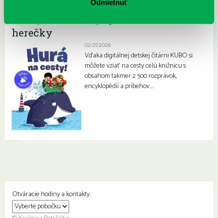
Odmietnuť
Kubo detská čitáreň má novinku!
Knihy deťom čítajú pri listovaní herci a
herečky
02.07.2026
Vďaka digitálnej detskej čitárni KUBO si
môžete vziať na cesty celú knižnicu s
obsahom takmer 2 500 rozprávok,
encyklopédií a príbehov….
Otváracie hodiny a kontakty: