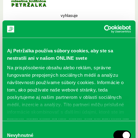
vyhlasuje
25. ročník celoslovenskej literárnej súťaže začínajúcich autorov
Petržalské súzvuky Ferka Urbánka 2014
Štatút súťaže a prihláška na stiahnutie:
štatút.pdf
,
prihláška.doc
,
Aj Petržalka používa súbory cookies, aby ste sa
prihláška.pdf
nestratili ani v našom ONLINE svete
alebo si ich môžete vyzdvihnúť na všetkých pobočkách knižnice v
Petržalke, na požiadanie i zašleme poštou alebo e-mailom.
Na prispôsobenie obsahu alebo reklám, správne
fungovanie prepojených sociálnych médií a analýzu
Uzávierka súťaže je v sobotu 31. mája 2014.
návštevnosti používame súbory cookies. Informácie o
tom, ako používate naše webové stránky, teda
poskytujeme aj našim partnerom v oblasti sociálnych
médií, inzercie a analýzy. Títo partneri môžu príslušné
informácie skombinovať s ďalšími údajmi, ktoré ste im
Najnovšie
poskytli, alebo ktoré od vás získali, keď ste používali ich
služby.
Výber
„Ochlaď sa!“ v petržalskej knižnici na
Nevyhnutné
súhlasu