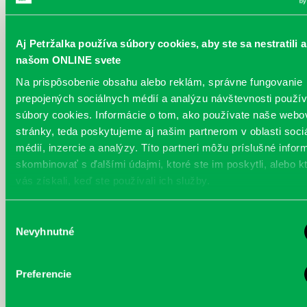
Aj Petržalka používa súbory cookies, aby ste sa nestratili a
našom ONLINE svete
Na prispôsobenie obsahu alebo reklám, správne fungovanie
prepojených sociálnych médií a analýzu návštevnosti použ
súbory cookies. Informácie o tom, ako používate naše webo
stránky, teda poskytujeme aj našim partnerom v oblasti soci
médií, inzercie a analýzy. Títo partneri môžu príslušné infor
skombinovať s ďalšími údajmi, ktoré ste im poskytli, alebo k
vás získali, keď ste používali ich služby.
Výber
Nevyhnutné
súhlasu
Preferencie