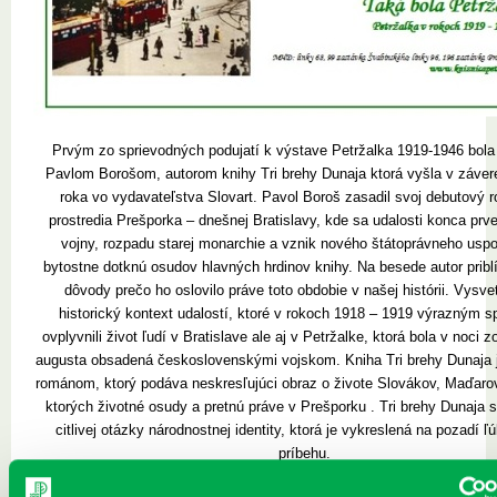
Prvým zo sprievodných podujatí k výstave Petržalka 1919-1946 bola
Pavlom Borošom, autorom knihy Tri brehy Dunaja ktorá vyšla v záver
roka vo vydavateľstva Slovart. Pavol Boroš zasadil svoj debutový 
prostredia Prešporka – dnešnej Bratislavy, kde sa udalosti konca prve
vojny, rozpadu starej monarchie a vznik nového štátoprávneho uspo
bytostne dotknú osudov hlavných hrdinov knihy. Na besede autor pribl
dôvody prečo ho oslovilo práve toto obdobie v našej histórii. Vysvet
historický kontext udalostí, ktoré v rokoch 1918 – 1919 výrazným 
ovplyvnili život ľudí v Bratislave ale aj v Petržalke, ktorá bola v noci z
augusta obsadená československými vojskom. Kniha Tri brehy Dunaja
románom, ktorý podáva neskresľujúci obraz o živote Slovákov, Maďaro
ktorých životné osudy a pretnú práve v Prešporku . Tri brehy Dunaja 
citlivej otázky národnostnej identity, ktorá je vykreslená na pozadí 
príbehu.