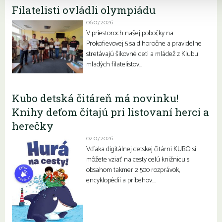
Filatelisti ovládli olympiádu
06.07.2026
V priestoroch našej pobočky na
Prokofievovej 5 sa dlhoročne a pravidelne
stretávajú šikovné deti a mládež z Klubu
mladých filatelistov…
Kubo detská čitáreň má novinku!
Knihy deťom čítajú pri listovaní herci a
herečky
02.07.2026
Vďaka digitálnej detskej čitárni KUBO si
môžete vziať na cesty celú knižnicu s
obsahom takmer 2 500 rozprávok,
encyklopédií a príbehov….