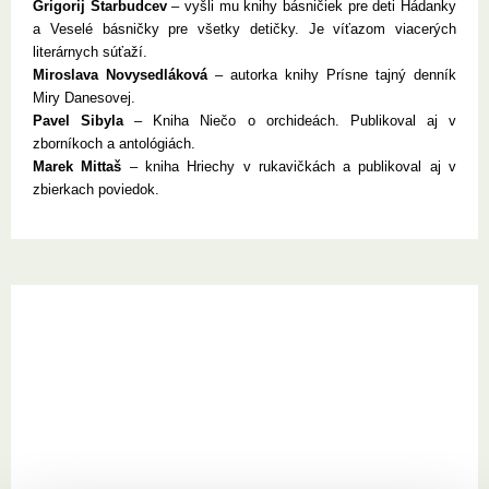
Grigorij Starbudcev
– vyšli mu knihy básničiek pre deti Hádanky
a Veselé básničky pre všetky detičky. Je víťazom viacerých
literárnych súťaží.
Miroslava Novysedláková
– autorka knihy Prísne tajný denník
Miry Danesovej.
Pavel Sibyla
– Kniha Niečo o orchideách. Publikoval aj v
zborníkoch a antológiách.
Marek Mittaš
– kniha Hriechy v rukavičkách a publikoval aj v
zbierkach poviedok.