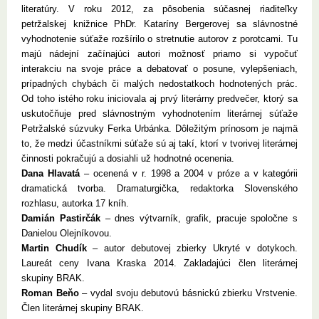
literatúry. V roku 2012, za pôsobenia súčasnej riaditeľky
petržalskej knižnice PhDr. Kataríny Bergerovej sa slávnostné
vyhodnotenie súťaže rozšírilo o stretnutie autorov z porotcami. Tu
majú nádejní začínajúci autori možnosť priamo si vypočuť
interakciu na svoje práce a debatovať o posune, vylepšeniach,
prípadných chybách či malých nedostatkoch hodnotených prác.
Od toho istého roku iniciovala aj prvý literárny predvečer, ktorý sa
uskutočňuje pred slávnostným vyhodnotením literárnej súťaže
Petržalské súzvuky Ferka Urbánka. Dôležitým prínosom je najmä
to, že medzi účastníkmi súťaže sú aj takí, ktorí v tvorivej literárnej
činnosti pokračujú a dosiahli už hodnotné ocenenia.
Dana Hlavatá
– ocenená v r. 1998 a 2004 v próze a v kategórii
dramatická tvorba. Dramaturgička, redaktorka Slovenského
rozhlasu, autorka 17 kníh.
Damián Pastirčák
– dnes výtvarník, grafik, pracuje spoločne s
Danielou Olejníkovou.
Martin Chudík
– autor debutovej zbierky Ukryté v dotykoch.
Laureát ceny Ivana Kraska 2014. Zakladajúci člen literárnej
skupiny BRAK.
Roman Beňo
– vydal svoju debutovú básnickú zbierku Vrstvenie.
Člen literárnej skupiny BRAK.