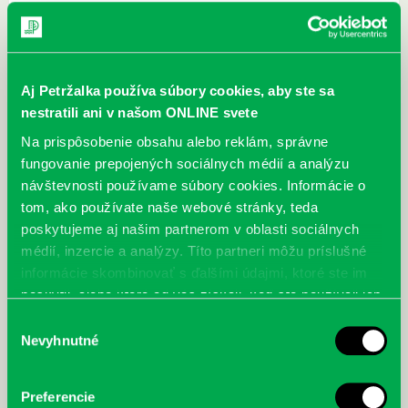
Aj Petržalka používa súbory cookies, aby ste sa
nestratili ani v našom ONLINE svete
Na prispôsobenie obsahu alebo reklám, správne
fungovanie prepojených sociálnych médií a analýzu
návštevnosti používame súbory cookies. Informácie o
tom, ako používate naše webové stránky, teda
poskytujeme aj našim partnerom v oblasti sociálnych
médií, inzercie a analýzy. Títo partneri môžu príslušné
informácie skombinovať s ďalšími údajmi, ktoré ste im
poskytli, alebo ktoré od vás získali, keď ste používali ich
služby.
Výber
Nevyhnutné
súhlasu
Preferencie