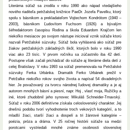
Literárna súťaž sa zrodila v roku 1990 ako nápad vtedajšieho
nového riaditeľa petržalskej knižnice PaeDr. Jozefa Pavelku, ktorý
spolu s básnikom a prekladateľom Vojtechom Kondrótom (1940 –
2003), básnikom Ľudovítom Fuchsom (1926) a bývalým
šéfredaktorom časopisu Rodina a škola Eduardom Krajčom len
niekoľko mesiacov po svojom nástupe inicioval vznik súťaže ktorú
nazvali Petržalské súzvuky. Súťaž bola vyhlásená ako súťaž pre
žiakov petržalských základných škôl, ktorých bolo v roku 1990
viac ako 23 tisíc. V prvom ročníku sa zúčastnilo iba 42 detí.
Postupne však začali prichádzať do súťaže aj literárne diela detí z
celej Bratislavy. V roku 1993 sa súťaž premenovala na Petržalské
súzvuky Ferka Urbánka. Dramatik Ferko Urbánek prežil v
Petržalke niekoľko rokov svojho života a napísal 54 divadelných
hier. Je považovaný za tvorcu národnej ľudovej dramatiky a je aj
autorom mnohých básní a piesní, napr. Hoj , vlasť moja, Ružičky a
iné, ktoré zhudobnil jeho synovec Mikuláš Schneider-Trnavský.
Súťaž v roku 2006 definitívne získala celoslovenský charakter. Jej
dnešnú podobu tvorí vyhodnotenie troch vekových kategórií, a to
mladší žiaci, starší žiaci a dospelí a tri žánrové kategórie –
poézia, próza a dráma. V 25 ročnej histórii súťaže sa medzi
porotcami vystriedali mnohé známe osobnosti slovenskej