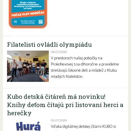
Filatelisti ovládli olympiádu
06.07.2026
V priestoroch našej pobočky na
Prokofievovej 5 sa dlhoročne a pravidelne
stretávajú šikovné deti a mládež z Klubu
mladých filatelistov…
Kubo detská čitáreň má novinku!
Knihy deťom čítajú pri listovaní herci a
herečky
02.07.2026
Vďaka digitálnej detskej čitárni KUBO si