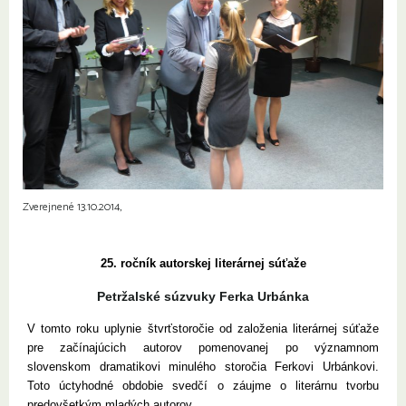
Zverejnené 13.10.2014,
25. ročník autorskej literárnej súťaže
Petržalské súzvuky Ferka Urbánka
V tomto roku uplynie štvrťstoročie od založenia literárnej súťaže
pre začínajúcich autorov pomenovanej po významnom
slovenskom dramatikovi minulého storočia Ferkovi Urbánkovi.
Toto úctyhodné obdobie svedčí o záujme o literárnu tvorbu
predovšetkým mladých autorov.