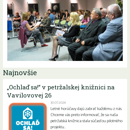
Najnovšie
„Ochlaď sa!“ v petržalskej knižnici na
Vavilovovej 26
30.07.2026
Letné horúčavy dajú zabrať každému z nás.
Chceme vás preto informovať, že sa naša
petržalská knižnica stala súčasťou pilotného
projektu…