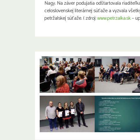
Nagy. Na záver podujatia odštartovala riaditeľka
celoslovenskej literárnej súťaže a vyzvala všetkýc
petržalskej súťaže. ( zdroj:
www.petrzalka.sk
– up