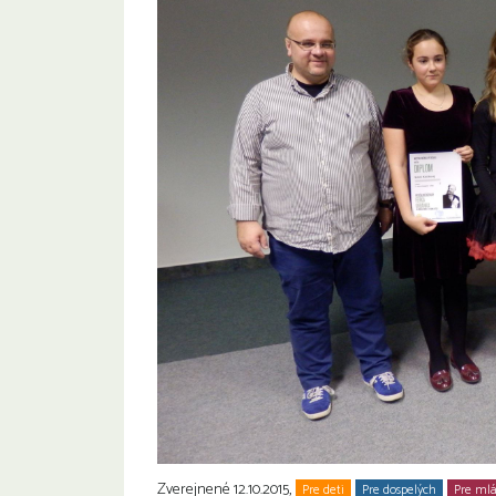
Zverejnené 12.10.2015,
Pre deti
Pre dospelých
Pre ml