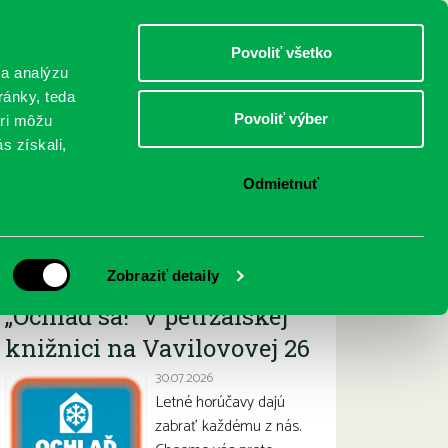
DETI
MLÁDEŽ
DOSPELÍ
Povoliť všetko
 a analýzu
ránky, teda
Povoliť výber
eri môžu
NICI
FEDINOVA
KONTAKTY
s získali,
Odmietnuť
Najnovšie
Zobraziť detaily
„Ochlaď sa!“ v petržalskej
knižnici na Vavilovovej 26
30.07.2026
Letné horúčavy dajú
zabrať každému z nás.