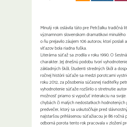
Minulý rok oslávila táto pre Petržalku tradičná
významnom slovenskom dramatikovi minulého stor
o ňu prejavilo záujem 106 autorov, ktorí poslali 
víťazov bola riadna fuška.
Literárna súťaž sa zrodila v roku 1990. O šestná
charakter. Jej dnešnú podobu tvorí vyhodnoteni
základných škôl, študenti stredných škôl a dospe
ročnej histórii súťaže sa medzi porotcami vystr
roku 2012, za pôsobenia súčasnej riaditeľky pet
vyhodnotenie súťaže rozšírilo o stretnutie autor
možnosť priamo si vypočuť interakciu na svoje
chybách či malých nedostatkoch hodnotených prá
predvečer, ktorý sa uskutočňuje pred slávnost
najstaršou prihlásenou súťažiacou je 86 ročná
odborná porota tento rok pracovala v zložení p