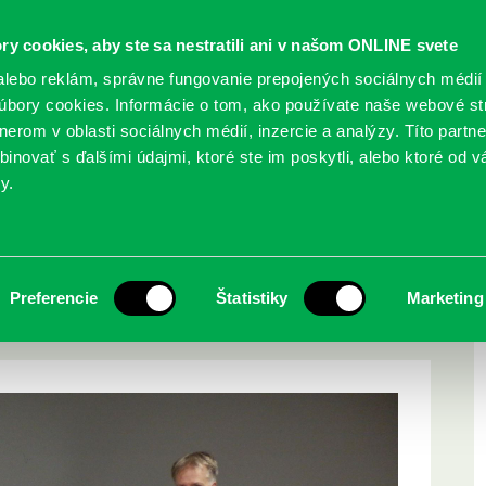
ry cookies, aby ste sa nestratili ani v našom ONLINE svete
lebo reklám, správne fungovanie prepojených sociálnych médií
bory cookies. Informácie o tom, ako používate naše webové st
erom v oblasti sociálnych médií, inzercie a analýzy. Títo partn
GY
SLUŽBY
PODUJATIA
POBOČKY
O KNIŽ
inovať s ďalšími údajmi, ktoré ste im poskytli, alebo ktoré od vá
y.
ka Urbánka
ských súzvukov Ferka
Preferencie
Štatistiky
Marketing