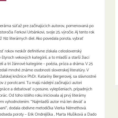
 literárna súťaž pre začínajúcich autorov, pomenovaná po
očia Ferkovi Urbánkovi, svoje 25. výročie. Aj tento rok
až 192 literárnych diel. Ako povedala porota, vybrať
sť rokov neskôr definitívne získala celoslovenský
e
štyroch vekových kategórií, a to mladší a starší žiaci
lí a tri žánrové kategórie – poézia, próza a dráma. V 25
iedali mnohé známe osobnosti slovenskej literatúry. V
ržalskej knižnice PhDr. Kataríny Bergerovej, sa slávnostné
ov z porotcami. Tu majú nádejní začínajúci autori
 práce a debatovať o posune, vylepšeniach, prípadných
c. Od toho istého roku iniciovala aj prvý literárny
ným vyhodnotením. “Najmladší autor má len deväť a
 pani“, dodala obdivne metodička Vierka Némethová.
redseda poroty – Erik Ondrejiška , Marta Hlušiková a Dado