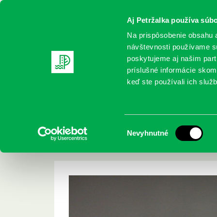
Aj Petržalka používa súbo
Na prispôsobenie obsahu a
návštevnosti používame sú
poskytujeme aj našim partn
REGISTRUJTE SA
ONLINE KATALÓ
príslušné informácie skomb
keď ste používali ich služb
Domov
Aktuality
26. ročník Petržalských súzvukov Fer
26. ročník Petržal
Výber
Nevyhnutné
Urbánka
súhlasu