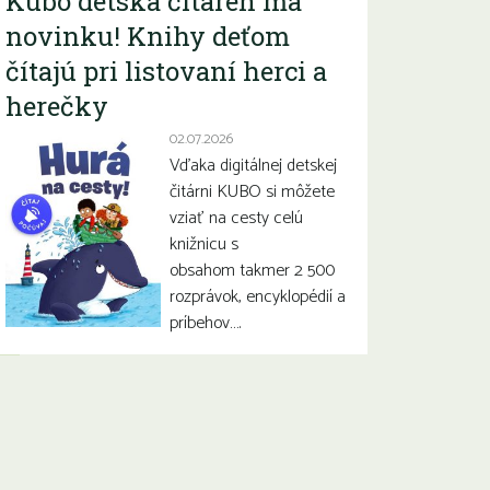
Kubo detská čitáreň má
novinku! Knihy deťom
čítajú pri listovaní herci a
herečky
02.07.2026
Vďaka digitálnej detskej
čitárni KUBO si môžete
vziať na cesty celú
knižnicu s
obsahom takmer 2 500
rozprávok, encyklopédií a
príbehov….