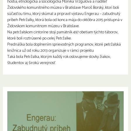
hostia, etnologička a sociologička Monika Vrzgulová a riaditeľ
Židovského komunitného múzea v Bratislave Maroš Borský, ktorí boli
súčasťou tímu, ktorý skúmal a pripravil výstavu Engerau – zabudnutý
príbeh Petržalky, ktorá bola od konca mája do októbra 2015 prístupná v
Židovskom komunitnom múzeu v Bratislave.
Na petržalskom cintoríne stojí pamätník 497 obetiam týchto táborov,
ktoré boli roztrúsené po celej Petržalke.
Prednáška bola doplnením sprievodných programov, ktoré petržalská
knižnica už od roku 2013 organizuje v rámci projektu
Taká bola Petržalka, ktorým každý rok oslovujeme stovky žiakov,
študentov aj širokú verejnosť.