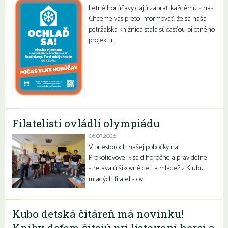
Letné horúčavy dajú zabrať každému z nás.
Chceme vás preto informovať, že sa naša
petržalská knižnica stala súčasťou pilotného
projektu…
Filatelisti ovládli olympiádu
06.07.2026
V priestoroch našej pobočky na
Prokofievovej 5 sa dlhoročne a pravidelne
stretávajú šikovné deti a mládež z Klubu
mladých filatelistov…
Kubo detská čitáreň má novinku!
Knihy deťom čítajú pri listovaní herci a