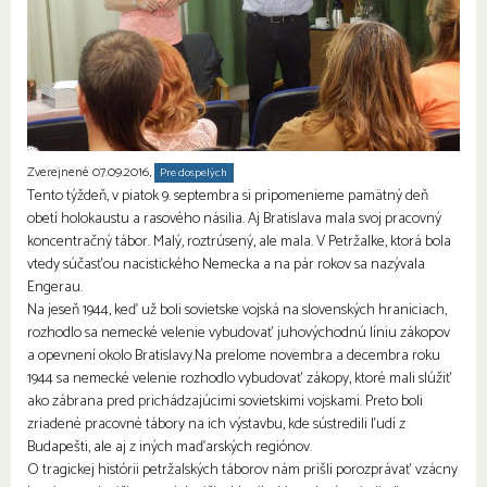
Zverejnené 07.09.2016,
Pre dospelých
Seniori
Tento týždeň, v piatok 9. septembra si pripomenieme pamätný deň
obetí holokaustu a rasového násilia. Aj Bratislava mala svoj pracovný
koncentračný tábor. Malý, roztrúsený, ale mala. V Petržalke, ktorá bola
vtedy súčasťou nacistického Nemecka a na pár rokov sa nazývala
Engerau.
Na jeseň 1944, keď už boli sovietske vojská na slovenských hraniciach,
rozhodlo sa nemecké velenie vybudovať juhovýchodnú líniu zákopov
a opevnení okolo Bratislavy.Na prelome novembra a decembra roku
194
4 sa nemecké velenie rozhodlo vybudovať zákopy, ktoré mali slúžiť
ako zábrana pred prichádzajúcimi sovietskimi vojskami. Preto boli
zriadené pracovné tábory na ich výstavbu, kde sústredili ľudí z
Budapešti, ale aj z iných maďarských regiónov.
O tragickej histórii petržalských táborov nám prišli porozprávať vzácny