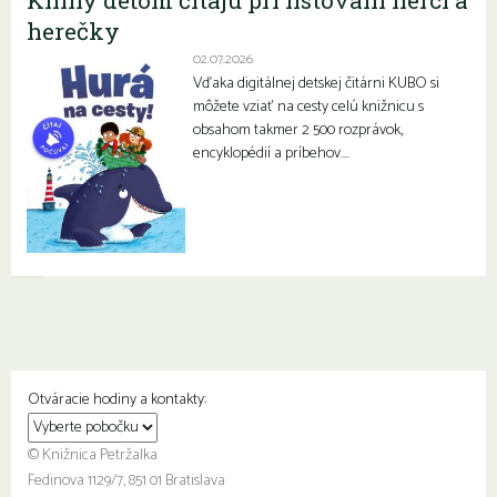
herečky
02.07.2026
Vďaka digitálnej detskej čitárni KUBO si
môžete vziať na cesty celú knižnicu s
obsahom takmer 2 500 rozprávok,
encyklopédií a príbehov….
Otváracie hodiny a kontakty:
© Knižnica Petržalka
Fedinova 1129/7, 851 01 Bratislava