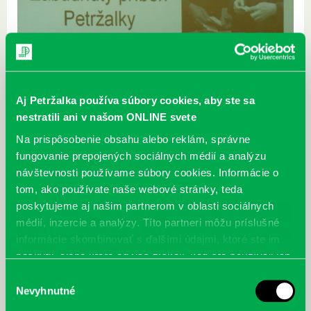
Aj Petržalka používa súbory cookies, aby ste sa
nestratili ani v našom ONLINE svete
Na prispôsobenie obsahu alebo reklám, správne
fungovanie prepojených sociálnych médií a analýzu
návštevnosti používame súbory cookies. Informácie o
tom, ako používate naše webové stránky, teda
poskytujeme aj našim partnerom v oblasti sociálnych
médií, inzercie a analýzy. Títo partneri môžu príslušné
informácie skombinovať s ďalšími údajmi, ktoré ste im
poskytli, alebo ktoré od vás získali, keď ste používali ich
služby.
Výber
Nevyhnutné
súhlasu