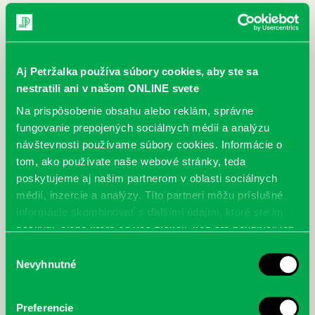
Aj Petržalka používa súbory cookies, aby ste sa
nestratili ani v našom ONLINE svete
Na prispôsobenie obsahu alebo reklám, správne
fungovanie prepojených sociálnych médií a analýzu
návštevnosti používame súbory cookies. Informácie o
tom, ako používate naše webové stránky, teda
poskytujeme aj našim partnerom v oblasti sociálnych
médií, inzercie a analýzy. Títo partneri môžu príslušné
informácie skombinovať s ďalšími údajmi, ktoré ste im
poskytli, alebo ktoré od vás získali, keď ste používali ich
služby.
Výber
Nevyhnutné
súhlasu
Preferencie