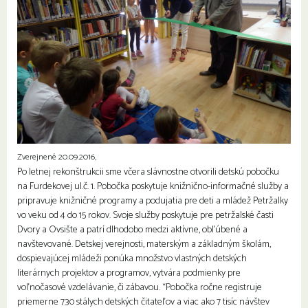
Zverejnené 20.09.2016,
Po letnej rekonštrukcii sme včera slávnostne otvorili detskú pobočku
na Furdekovej ul.č. 1. Pobočka poskytuje knižnično-informačné služby a
pripravuje knižničné programy a podujatia pre deti a mládež Petržalky
vo veku od 4 do 15 rokov. Svoje služby poskytuje pre petržalské časti
Dvory a Ovsište a patrí dlhodobo medzi aktívne, obľúbené a
navštevované. Detskej verejnosti, materským a základným školám,
dospievajúcej mládeži ponúka množstvo vlastných detských
literárnych projekto
v a programov, vytvára podmienky pre
voľnočasové vzdelávanie, či zábavou. “Pobočka ročne registruje
priemerne 730 stálych detských čitateľov a viac ako 7 tisíc návštev