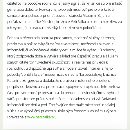
čitateľov na pobočke ročne, čo je jasný signál, že knižnice sú pre mladú
generáciu dôležité. Rozvoj v tejto oblasti musí byť preto pre každú
samosprávu jednou z priorít“, povedal starosta Vladimír Bajan a
poďakoval riaditeľke Miestnej knižnice Petržalka a celému kolektívu za
ich vynikajúcu prácu na všetkých 10 aktívnych pobočkách.
Bohatá a rôznorodá ponuka programov, moderné služby a trendy,
predstavy a požiadavky čitateľov a verejnosti, možnosti získavania
informácií, či voľnočasové aktivity detí a mládeže vyžadujú priestor,
ktorý zodpovedá dobe a vytvára základ pre úspešnú prácu a záujem
stálych čitateľov. “Uvedené skutočnosti a realita nás priviedli k
rozhodnutiu dispozične upraviť a zmodernizovať interiér aj tejto
pobočky“, priblížila cieľ modernizácie riaditeľka petržalskej knižnice
Katarína Bergerová a dodala, že úpravou vnútorného priestoru
prispôsobili knižnicu na prezentácie spojené s projekciou. Internetová
časť pre verejnosť je presunutá do prednej miestnosti, čím sa vyhradil
väčší priestor pre prácu s počítačom a poradenstvo pri vyhľadávaní
informácií pre deti a pod. Zostávajúce dve malé miestnosti naďalej
slúžia ako výpožičný priestor s uloženým fondom k voľnému výberu.
(prevzané z
www.petrzalka.sk
)