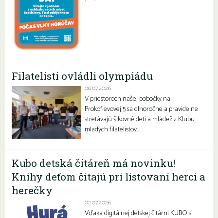
Filatelisti ovládli olympiádu
06.07.2026
V priestoroch našej pobočky na
Prokofievovej 5 sa dlhoročne a pravidelne
stretávajú šikovné deti a mládež z Klubu
mladých filatelistov…
Kubo detská čitáreň má novinku!
Knihy deťom čítajú pri listovaní herci a
herečky
02.07.2026
Vďaka digitálnej detskej čitárni KUBO si