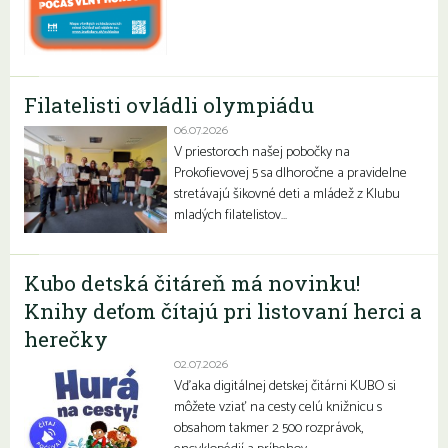
Filatelisti ovládli olympiádu
06.07.2026
V priestoroch našej pobočky na
Prokofievovej 5 sa dlhoročne a pravidelne
stretávajú šikovné deti a mládež z Klubu
mladých filatelistov…
Kubo detská čitáreň má novinku!
Knihy deťom čítajú pri listovaní herci a
herečky
02.07.2026
Vďaka digitálnej detskej čitárni KUBO si
môžete vziať na cesty celú knižnicu s
obsahom takmer 2 500 rozprávok,