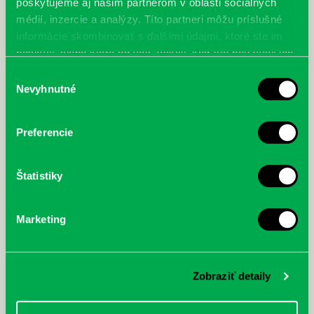
poskytujeme aj našim partnerom v oblasti sociálnych
médií, inzercie a analýzy. Títo partneri môžu príslušné
informácie skombinovať s ďalšími údajmi, ktoré ste im
poskytli, alebo ktoré od vás získali, keď ste používali ich
služby.
Výber
Nevyhnutné
súhlasu
Preferencie
Štatistiky
Marketing
Zobraziť detaily