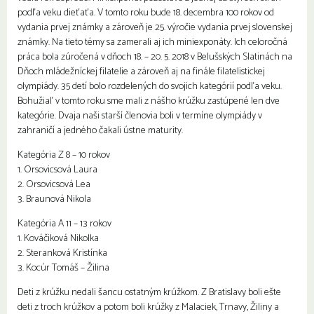
podľa veku dieťaťa. V tomto roku bude 18. decembra 100 rokov od
vydania prvej známky a zároveň je 25. výročie vydania prvej slovenskej
známky. Na tieto témy sa zamerali aj ich miniexponáty. Ich celoročná
práca bola zúročená v dňoch 18. – 20. 5. 2018 v Belušských Slatinách na
Dňoch mládežníckej filatelie a zároveň aj na finále filatelistickej
olympiády. 35 detí bolo rozdelených do svojich kategórií podľa veku.
Bohužiaľ v tomto roku sme mali z nášho krúžku zastúpené len dve
kategórie. Dvaja naši starší členovia boli v termíne olympiády v
zahraničí a jedného čakali ústne maturity.
Kategória Z 8 – 10 rokov
1. Orsovicsová Laura
2. Orsovicsová Lea
3. Braunová Nikola
Kategória A 11 – 13 rokov
1. Kováčiková Nikolka
2. Steranková Kristínka
3. Kocúr Tomáš – Žilina
Deti z krúžku nedali šancu ostatným krúžkom. Z Bratislavy boli ešte
deti z troch krúžkov a potom boli krúžky z Malaciek, Trnavy, Žiliny a