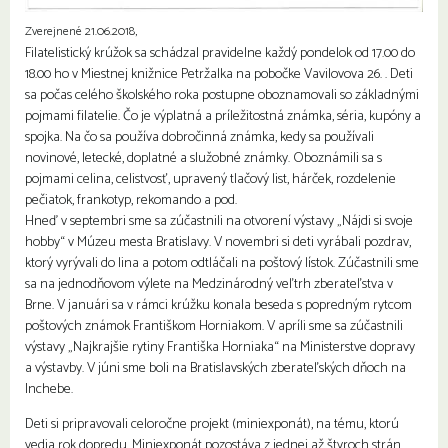
Zverejnené 21.06.2018,
Filatelistický krúžok sa schádzal pravidelne každý pondelok od 17.00 do
18.00 ho v Miestnej knižnice Petržalka na pobočke Vavilovova 26. . Deti
sa počas celého školského roka postupne oboznamovali so základnými
pojmami filatelie. Čo je výplatná a príležitostná známka, séria, kupóny a
spojka. Na čo sa používa dobročinná známka, kedy sa používali
novinové, letecké, doplatné a služobné známky. Oboznámili sa s
pojmami celina, celistvosť, upravený tlačový list, hárček, rozdelenie
pečiatok, frankotyp, rekomando a pod.
Hneď v septembri sme sa zúčastnili na otvorení výstavy „Nájdi si svoje
hobby“ v Múzeu mesta Bratislavy. V novembri si deti vyrábali pozdrav,
ktorý vyrývali do lina a potom odtláčali na poštový lístok. Zúčastnili sme
sa na jednodňovom výlete na Medzinárodný veľtrh zberateľstva v
Brne. V januári sa v rámci krúžku konala beseda s popredným rytcom
poštových známok Františkom Horniakom. V apríli sme sa zúčastnili
výstavy „Najkrajšie rytiny Františka Horniaka“ na Ministerstve dopravy
a výstavby. V júni sme boli na Bratislavských zberateľských dňoch na
Inchebe.
Deti si pripravovali celoročne projekt (miniexponát), na tému, ktorú
vedia rok dopredu. Miniexponát pozostáva z jednej až štyroch strán