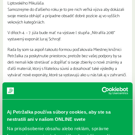
Liptovského Mikuláša.
Samozrejme do ďalšieho roku je to pre nich veľká výzva aby dokázali
svoje miesta obhájiť a prípadne obsadiť dobré pozície aj vo vyšších
vekových kategóriách.
V dňoch 4. – 7. júla bude mať na výstave I. stupňa „Nitrafila 2018“
vystavený exponát Juraj Schrojf.
Rada by som sa aspoň takouto formou poďakovala Miestnej knižnici
Petržalka za poskytnutie priestorov, pretože bez vašej podpory by sa
deti nemali kde stretávať a dopĺňať si svoje zbierky o nové známky a
ďalší materiál, ktorý s filateliou súvisí a dosahovať také výsledky a
vytvárať nové exponáty, ktoré sa vystavujú ako u nás tak aj v zahraničí.
Daniela Schmidtová
vedúca KMF
Aj Petržalka používa súbory cookies, aby ste sa
nestratili ani v našom ONLINE svete
Na prispôsobenie obsahu alebo reklám, správne