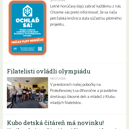
30.07.2026
Letné horúčavy dajú zabrať každému z nás.
Chceme vás preto informovať, že sa naša
petržalská knižnica stala súčasťou pilotného
projektu…
Filatelisti ovládli olympiádu
06.07.2026
V priestoroch našej pobočky na
Prokofievovej 5 sa dlhoročne a pravidelne
stretávajú šikovné deti a mládež z Klubu
mladých filatelistov…
Kubo detská čitáreň má novinku!