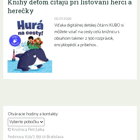
Knihy deťom čítajú pri listovaní herci a
herečky
02.07.2026
Vďaka digitálnej detskej čitárni KUBO si
môžete vziať na cesty celú knižnicu s
obsahom takmer 2 500 rozprávok,
encyklopédií a príbehov….
Otváracie hodiny a kontakty:
© Knižnica Petržalka
Fedinova 1129/7, 851 01 Bratislava