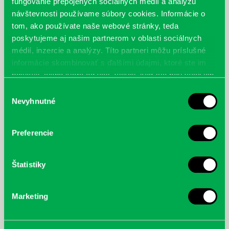
fungovanie prepojených sociálnych médií a analýzu
návštevnosti používame súbory cookies. Informácie o
tom, ako používate naše webové stránky, teda
poskytujeme aj našim partnerom v oblasti sociálnych
médií, inzercie a analýzy. Títo partneri môžu príslušné
informácie skombinovať s ďalšími údajmi, ktoré ste im
poskytli, alebo ktoré od vás získali, keď ste používali ich
služby.
Výber
Nevyhnutné
súhlasu
Preferencie
Štatistiky
Marketing