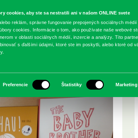
ry cookies, aby ste sa nestratili ani v našom ONLINE svete
lebo reklám, správne fungovanie prepojených sociálnych médií
bory cookies. Informácie o tom, ako používate naše webové st
erom v oblasti sociálnych médií, inzercie a analýzy. Títo partn
GY
SLUŽBY
PODUJATIA
POBOČKY
O KNIŽ
inovať s ďalšími údajmi, ktoré ste im poskytli, alebo ktoré od vá
y.
Preferencie
Štatistiky
Marketing