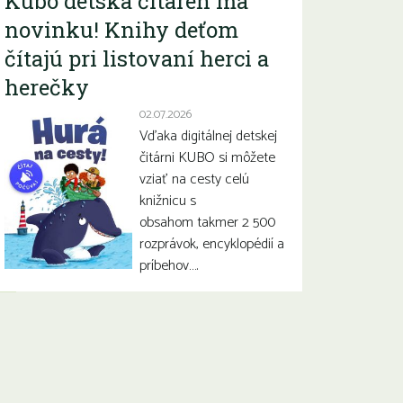
Kubo detská čitáreň má
novinku! Knihy deťom
čítajú pri listovaní herci a
herečky
02.07.2026
Vďaka digitálnej detskej
čitárni KUBO si môžete
vziať na cesty celú
knižnicu s
obsahom takmer 2 500
rozprávok, encyklopédií a
príbehov….