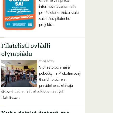
Chceme vás preto
informovať, že sa naša
petržalská knižnica stala
súčasťou pilotného
projektu…
Filatelisti ovládli
olympiádu
06.07.2026
V priestoroch našej
pobočky na Prokofievovej
5 sa dlhoročne a
pravidelne stretávajú
šikovné deti a mládež z Klubu mladých
filatelistov…