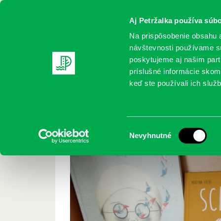
Aj Petržalka používa súbo
Na prispôsobenie obsahu a
návštevnosti používame sú
poskytujeme aj našim partn
REGISTRUJTE SA
ONLINE KATALÓ
príslušné informácie skomb
keď ste používali ich služb
Domov
Aktuality
Tipy na návštevu
Tipy na návštevu
Výber
Nevyhnutné
súhlasu