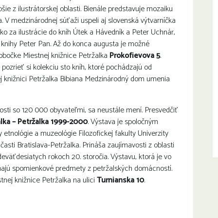
šie z ilustrátorskej oblasti. Bienále predstavuje mozaiku
ta. V medzinárodnej súťaži uspeli aj slovenská výtvarníčka
lko za ilustrácie do kníh Útek a Hávedník a Peter Uchnár,
do knihy Peter Pan. Až do konca augusta je možné
obočke Miestnej knižnice Petržalka
Prokofievova 5
.
ozrieť si kolekciu sto kníh, ktoré pochádzajú od
j knižnici Petržalka Bibiana Medzinárodný dom umenia
osti so 120 000 obyvateľmi, sa neustále mení. Presvedčiť
lka – Petržalka 1999-2000
. Výstava je spoločným
 etnológie a muzeológie Filozofickej fakulty Univerzity
sti Bratislava-Petržalka. Prináša zaujímavosti z oblasti
 deväťdesiatych rokoch 20. storočia. Výstavu, ktorá je vo
ajú spomienkové predmety z petržalských domácností.
tnej knižnice Petržalka na ulici
Turnianska 10
.