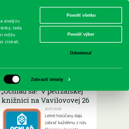
DETI
MLÁDEŽ
DOSPELÍ
Povoliť všetko
 a analýzu
ránky, teda
Povoliť výber
eri môžu
NICI
FEDINOVA
KONTAKTY
s získali,
Odmietnuť
Najnovšie
Zobraziť detaily
„Ochlaď sa!“ v petržalskej
knižnici na Vavilovovej 26
30.07.2026
Letné horúčavy dajú
zabrať každému z nás.