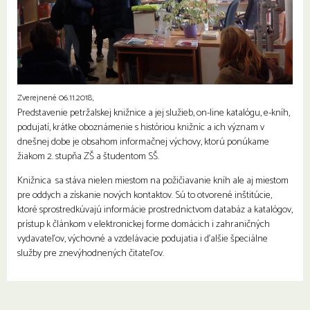
Zverejnené 06.11.2018,
Predstavenie petržalskej knižnice a jej služieb, on-line katalógu, e-kníh,
podujatí, krátke oboznámenie s históriou knižníc a ich význam v
dnešnej dobe je obsahom informačnej výchovy, ktorú ponúkame
žiakom 2. stupňa ZŠ a študentom SŠ.
Knižnica sa stáva nielen miestom na požičiavanie kníh ale aj miestom
pre oddych a získanie nových kontaktov. Sú to otvorené inštitúcie,
ktoré sprostredkúvajú informácie prostredníctvom databáz a katalógov,
prístup k článkom v elektronickej forme domácich i zahraničných
vydavateľov, výchovné a vzdelávacie podujatia i ďalšie špeciálne
služby pre znevýhodnených čitateľov.