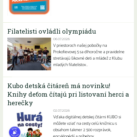
Filatelisti ovládli olympiádu
06.07.2026
V priestoroch našej pobočky na
Prokofievovej 5 sa dlhoročne a pravidelne
stretávajú šikovné deti a mládež z Klubu
mladých filatelistov…
Kubo detská čitáreň má novinku!
Knihy deťom čítajú pri listovaní herci a
herečky
02.07.2026
Vďaka digitálnej detskej čitárni KUBO si
môžete vziať na cesty celú knižnicu s
obsahom takmer 2 500 rozprávok,
encyklopédií a príbehov….