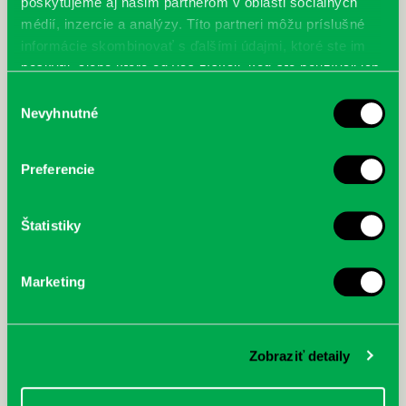
poskytujeme aj našim partnerom v oblasti sociálnych
médií, inzercie a analýzy. Títo partneri môžu príslušné
informácie skombinovať s ďalšími údajmi, ktoré ste im
poskytli, alebo ktoré od vás získali, keď ste používali ich
služby.
Výber
Nevyhnutné
súhlasu
Preferencie
Štatistiky
Marketing
Zobraziť detaily