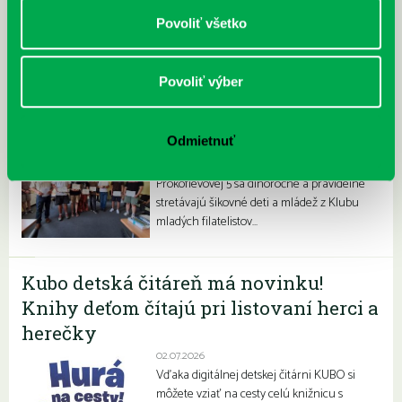
Povoliť všetko
Povoliť výber
Filatelisti ovládli olympiádu
Odmietnuť
06.07.2026
V priestoroch našej pobočky na
Prokofievovej 5 sa dlhoročne a pravidelne
stretávajú šikovné deti a mládež z Klubu
mladých filatelistov…
Kubo detská čitáreň má novinku!
Knihy deťom čítajú pri listovaní herci a
herečky
02.07.2026
Vďaka digitálnej detskej čitárni KUBO si
môžete vziať na cesty celú knižnicu s