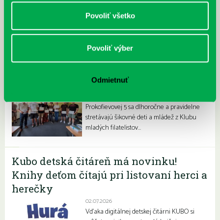
Povoliť všetko
Povoliť výber
Filatelisti ovládli olympiádu
Odmietnuť
06.07.2026
V priestoroch našej pobočky na
Prokofievovej 5 sa dlhoročne a pravidelne
stretávajú šikovné deti a mládež z Klubu
mladých filatelistov…
Kubo detská čitáreň má novinku!
Knihy deťom čítajú pri listovaní herci a
herečky
02.07.2026
Vďaka digitálnej detskej čitárni KUBO si