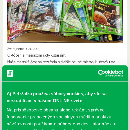
Zverejnené 05.10.2021,
Október je mesiacom úcty k starším.
Naša mestská časť sa rozrástla o ďalšie pekné miesto, klubovňu na
Osuského ulici, kde sa môžu seniori pravidelne stretávať pri rôznych
klubových, športových, záujmových a vzdelávacích činnostiach.
Petržalská knižnica venuje do klubovne cca sto kníh a 30 časopisov
rôznych žánrov, ktoré sú knižnými darmi od našich čitateľov.
Aj Petržalka používa súbory cookies, aby ste sa
nestratili ani v našom ONLINE svete
Na prispôsobenie obsahu alebo reklám, správne
fungovanie prepojených sociálnych médií a analýzu
návštevnosti používame súbory cookies. Informácie o