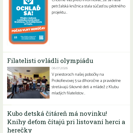
Chceme vás preto informovať, že sa naša
petržalská knižnica stala súčasťou pilotného
projektu…
Filatelisti ovládli olympiádu
06.07.2026
V priestoroch našej pobočky na
Prokofievovej 5 sa dlhoročne a pravidelne
stretávajú šikovné deti a mládež z Klubu
mladých filatelistov…
Kubo detská čitáreň má novinku!
Knihy deťom čítajú pri listovaní herci a
herečky