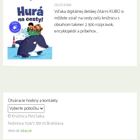
02.07.2026
Vďaka digitálnej detskej čitárni KUBO si
môžete vziať na cesty celú knižnicu s
obsahom takmer 2 500 rozprávok,
encyklopédií a príbehov….
Otváracie hodiny a kontakty:
© Knižnica Petržalka
Fedinova 1129/7, 851 01 Bratislava
Web od
2day.sk