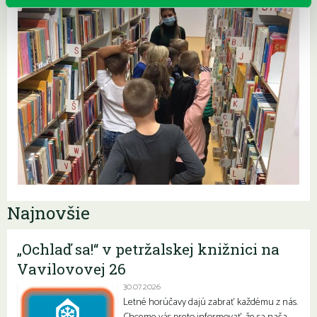
Najnovšie
„Ochlaď sa!“ v petržalskej knižnici na
Vavilovovej 26
30.07.2026
Letné horúčavy dajú zabrať každému z nás.