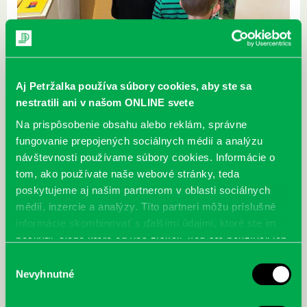
Aj Petržalka používa súbory cookies, aby ste sa
nestratili ani v našom ONLINE svete
Na prispôsobenie obsahu alebo reklám, správne
fungovanie prepojených sociálnych médií a analýzu
návštevnosti používame súbory cookies. Informácie o
tom, ako používate naše webové stránky, teda
poskytujeme aj našim partnerom v oblasti sociálnych
médií, inzercie a analýzy. Títo partneri môžu príslušné
informácie skombinovať s ďalšími údajmi, ktoré ste im
poskytli, alebo ktoré od vás získali, keď ste používali ich
služby.
Výber
Nevyhnutné
súhlasu