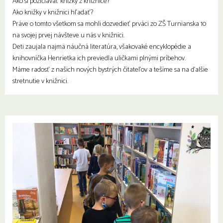
Ako si požičiavať knižky z knižnice?
Ako knižky v knižnici hľadať?
Práve o tomto všetkom sa mohli dozvedieť prváci zo ZŠ Turnianska 10
na svojej prvej návšteve u nás v knižnici.
Deti zaujala najmä náučná literatúra, všakovaké encyklopédie a
knihovníčka Henrietka ich previedla uličkami plnými príbehov.
Máme radosť z našich nových bystrých čitateľov a tešíme sa na ďalšie
stretnutie v knižnici.