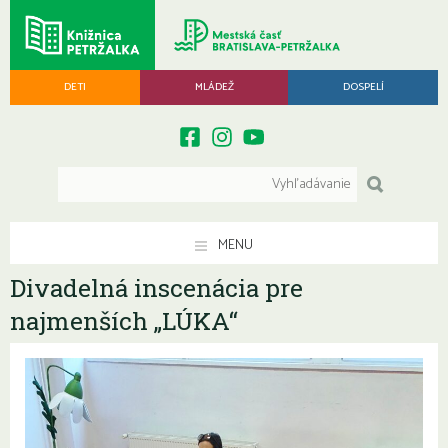
DETI
MLÁDEŽ
DOSPELÍ
MENU
Divadelná inscenácia pre
najmenších „LÚKA“