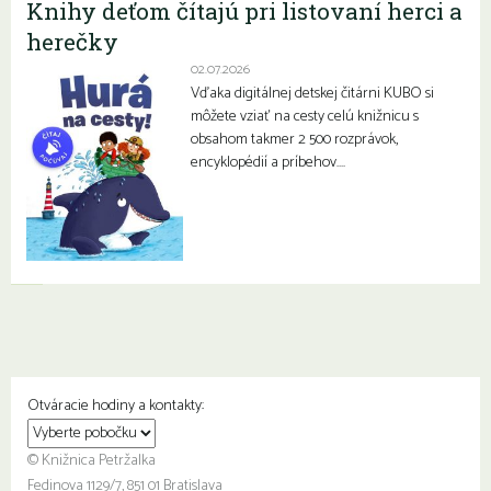
Knihy deťom čítajú pri listovaní herci a
herečky
02.07.2026
Vďaka digitálnej detskej čitárni KUBO si
môžete vziať na cesty celú knižnicu s
obsahom takmer 2 500 rozprávok,
encyklopédií a príbehov….
Otváracie hodiny a kontakty:
© Knižnica Petržalka
Fedinova 1129/7, 851 01 Bratislava