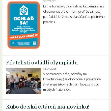
30.07.2026
Letné horúčavy dajú zabrať každému z nás.
Chceme vás preto informovať, že sa naša
petržalská knižnica stala súčasťou pilotného
projektu…
Filatelisti ovládli olympiádu
06.07.2026
V priestoroch našej pobočky na
Prokofievovej 5 sa dlhoročne a pravidelne
stretávajú šikovné deti a mládež z Klubu
mladých filatelistov…
Kubo detská čitáreň má novinku!