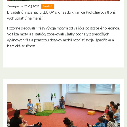
Zverejnené 02.05.2022,
Pre deti
Rodiny s deťmi
Divadelnú inscenáciu „LÚKA“ si dnes do knižnice Prokofievova 5 prišli
vychutnať tí najmenší.
Pozorne sledovali 4 fázy vývoja motýľa od vajíčka po dospelého jedinca.
Vo fáze motýľa si detičky zopakovali všetky podnety z predošlých
vývinových fáz a pomocou dotykov mohli rozvíjať svoje špecifické a
haptické zručnosti.