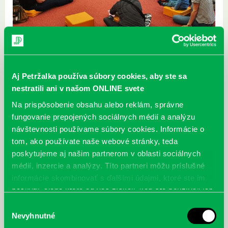
Aj Petržalka používa súbory cookies, aby ste sa
nestratili ani v našom ONLINE svete
Na prispôsobenie obsahu alebo reklám, správne
fungovanie prepojených sociálnych médií a analýzu
návštevnosti používame súbory cookies. Informácie o
tom, ako používate naše webové stránky, teda
poskytujeme aj našim partnerom v oblasti sociálnych
médií, inzercie a analýzy. Títo partneri môžu príslušné
informácie skombinovať s ďalšími údajmi, ktoré ste im
poskytli, alebo ktoré od vás získali, keď ste používali ich
služby.
Výber
Nevyhnutné
súhlasu