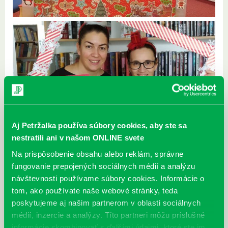
Aj Petržalka používa súbory cookies, aby ste sa
nestratili ani v našom ONLINE svete
Na prispôsobenie obsahu alebo reklám, správne
fungovanie prepojených sociálnych médií a analýzu
návštevnosti používame súbory cookies. Informácie o
tom, ako používate naše webové stránky, teda
poskytujeme aj našim partnerom v oblasti sociálnych
médií, inzercie a analýzy. Títo partneri môžu príslušné
informácie skombinovať s ďalšími údajmi, ktoré ste im