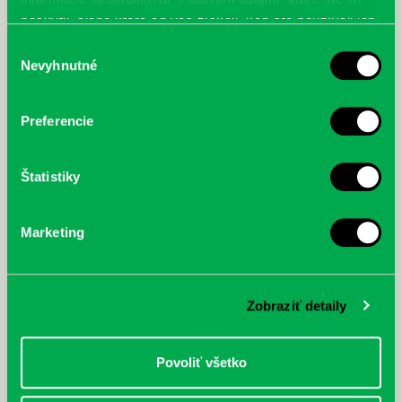
poskytli, alebo ktoré od vás získali, keď ste používali ich
služby.
Výber
Nevyhnutné
súhlasu
Preferencie
Štatistiky
Marketing
Zobraziť detaily
Povoliť všetko