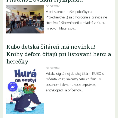
06.07.2026
V priestoroch našej pobočky na
Prokofievovej 5 sa dlhoročne a pravidelne
stretávajú šikovné deti a mládež z Klubu
mladých filatelistov…
Kubo detská čitáreň má novinku!
Knihy deťom čítajú pri listovaní herci a
herečky
02.07.2026
Vďaka digitálnej detskej čitárni KUBO si
môžete vziať na cesty celú knižnicu s
obsahom takmer 2 500 rozprávok,
encyklopédií a príbehov….