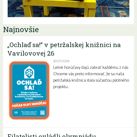
Najnovšie
„Ochlaď sa!“ v petržalskej knižnici na
Vavilovovej 26
30.07.2026
Letné horúčavy dajú zabrať každému z nás.
Chceme vás preto informovať, že sa naša
petržalská knižnica stala súčasťou pilotného
projektu…
Filatelisti ovládli olympiádu