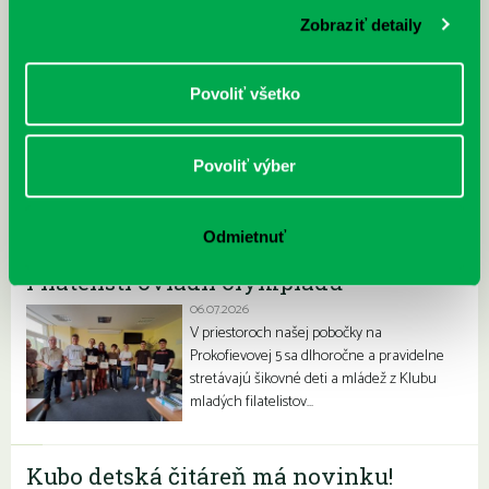
30.07.2026
Zobraziť detaily
Letné horúčavy dajú zabrať každému z nás.
Chceme vás preto informovať, že sa naša
petržalská knižnica stala súčasťou pilotného
Povoliť všetko
projektu…
Povoliť výber
Odmietnuť
Filatelisti ovládli olympiádu
06.07.2026
V priestoroch našej pobočky na
Prokofievovej 5 sa dlhoročne a pravidelne
stretávajú šikovné deti a mládež z Klubu
mladých filatelistov…
Kubo detská čitáreň má novinku!