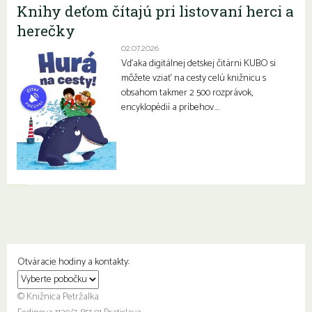
Knihy deťom čítajú pri listovaní herci a
herečky
02.07.2026
Vďaka digitálnej detskej čitárni KUBO si
môžete vziať na cesty celú knižnicu s
obsahom takmer 2 500 rozprávok,
encyklopédií a príbehov….
Otváracie hodiny a kontakty:
© Knižnica Petržalka