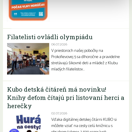
Filatelisti ovládli olympiádu
06.07.2026
V priestoroch našej pobočky na
Prokofievovej 5 sa dlhoročne a pravidelne
stretávajú šikovné deti a mládež z Klubu
mladých filatelistov…
Kubo detská čitáreň má novinku!
Knihy deťom čítajú pri listovaní herci a
herečky
02.07.2026
Vďaka digitálnej detskej čitárni KUBO si
môžete vziať na cesty celú knižnicu s