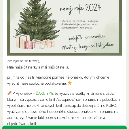
Zverejnené 20.12.2023,
Milé naše čitateľky a milí naši čitatelia,
prijmite od nás tri vianočné pomyselné oriešky, ktorými chceme
vyjadriť naše spoločné poďakovanie.
Prvý oriešok –
ĎAKUJEME
, že využívate všetky knižničné služby,
ktorými sú vypožičiavanie kníh/časopisov/novín priamo na pobočkách,
vypožičiavanie elektronických kníh, prístup do detskej čitárne KUBO,
využívanie obnoveného hudobného štúdia, donášku kníh priamo na
adresu, využívanie biblioboxov na vrátenie kníh, rezervácie a
objednávania kníh.