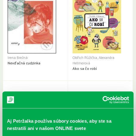
Irena Brežná
Oldřich Růžička, Alexandra
Nevďačná cudzinka
Hetmerová
Ako sa čo robí
Aj Petržalka používa súbory cookies, aby ste sa
nestratili ani v našom ONLINE svete