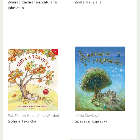
Zvierací záchranári: Zatúlané
Žirafa, Pelly a ja
jahniatko
Pat Zietlow Miller, Anne Wilsdorf
Mária Števková
Sofia a Tekvička
Spevavé rozprávky