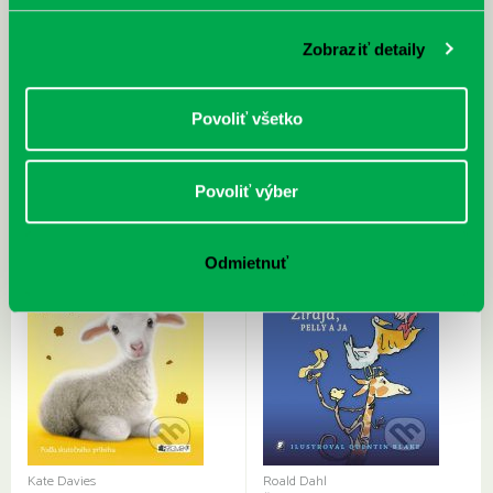
Zobraziť detaily
Elizabeth Goudge
Diana Mašlejová
Malý biely koník
Tajný cirkus
Povoliť všetko
Povoliť výber
Odmietnuť
Kate Davies
Roald Dahl