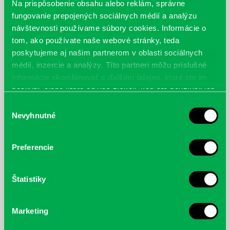
Na prispôsobenie obsahu alebo reklám, správne
fungovanie prepojených sociálnych médií a analýzu
návštevnosti používame súbory cookies. Informácie o
tom, ako používate naše webové stránky, teda
poskytujeme aj našim partnerom v oblasti sociálnych
Michael Byrne
Kai Meyer
médií, inzercie a analýzy. Títo partneri môžu príslušné
Milióny v kapse
Arkádia: Pád
informácie skombinovať s ďalšími údajmi, ktoré ste im
poskytli, alebo ktoré od vás získali, keď ste používali ich
služby.
Výber
Nevyhnutné
súhlasu
Preferencie
Štatistiky
Marketing