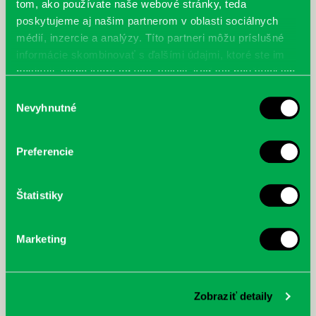
tom, ako používate naše webové stránky, teda
poskytujeme aj našim partnerom v oblasti sociálnych
médií, inzercie a analýzy. Títo partneri môžu príslušné
informácie skombinovať s ďalšími údajmi, ktoré ste im
poskytli, alebo ktoré od vás získali, keď ste používali ich
služby.
Výber
Nevyhnutné
súhlasu
Preferencie
Štatistiky
McGrath, Andy: Tadej Pogačar:
Bárdy, Peter: Radičová
Prvá biografia najväčšieho
cyklistu modernej doby:
Marketing
nezastaviteľný
Zobraziť detaily