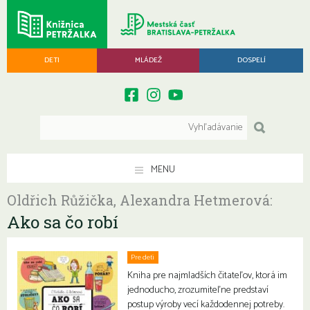
DETI
MLÁDEŽ
DOSPELÍ
MENU
Oldřich Růžička, Alexandra Hetmerová:
Ako sa čo robí
Pre deti
Kniha pre najmladších čitateľov, ktorá im
jednoducho, zrozumiteľne predstaví
postup výroby vecí každodennej potreby.