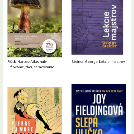
Flück, Marcus: Atlas húb:
Steiner, George: Lekcie majstrov
určovanie, zber, spracovanie