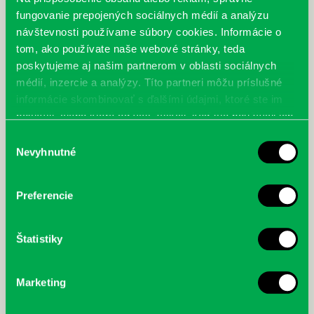
fungovanie prepojených sociálnych médií a analýzu
návštevnosti používame súbory cookies. Informácie o
Šloser, Peter: Mafiánska
Börjlind, Cilla; Börjlind, Rolf:
tom, ako používate naše webové stránky, teda
poprava?- Páchateľ: neznámy
Milosrdný samaritán
poskytujeme aj našim partnerom v oblasti sociálnych
médií, inzercie a analýzy. Títo partneri môžu príslušné
informácie skombinovať s ďalšími údajmi, ktoré ste im
poskytli, alebo ktoré od vás získali, keď ste používali ich
služby.
Výber
Nevyhnutné
súhlasu
Preferencie
Štatistiky
Marketing