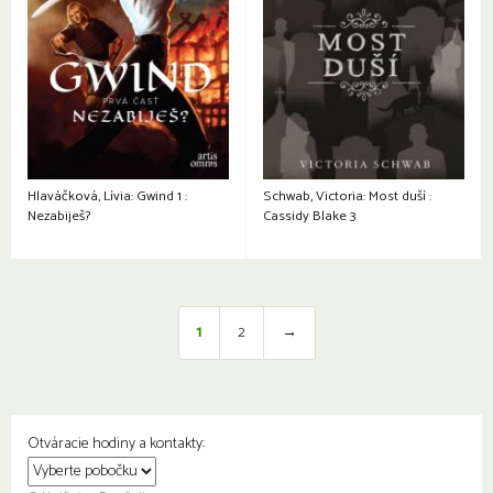
Hlaváčková, Lívia: Gwind 1 :
Schwab, Victoria: Most duší :
Nezabiješ?
Cassidy Blake 3
1
2
→
Otváracie hodiny a kontakty: