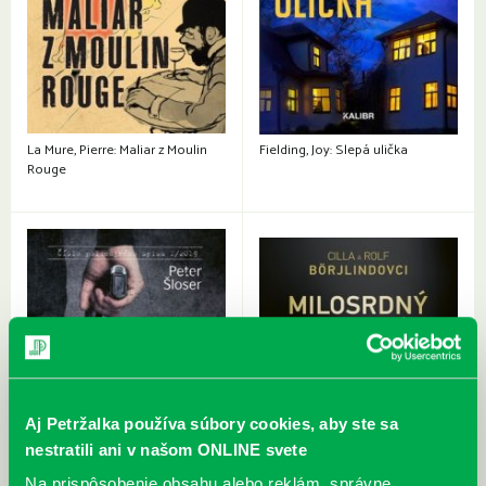
La Mure, Pierre: Maliar z Moulin
Fielding, Joy: Slepá ulička
Rouge
Aj Petržalka používa súbory cookies, aby ste sa
nestratili ani v našom ONLINE svete
Na prispôsobenie obsahu alebo reklám, správne