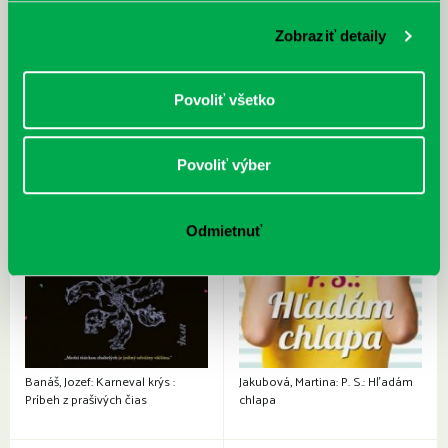
Taylor, Jordyn: Papierové dievča z
Boček, Evžen: Aristokratka pod
Paríža
palbou lásky
Zobraziť detaily
Povoliť všetko
Povoliť výber
Odmietnuť
Banáš, Jozef: Karneval krýs :
Jakubová, Martina: P. S.: Hľadám
Príbeh z prašivých čias
chlapa