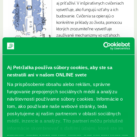
aj príťažliví. V inšpiratívnych cvičeniach
vysvetľuje, ako fungujú vzťahy a ich
budovanie. Cvičenia sa opierajú o
konkrétne príklady zo života, pomocou
ktorých zrozumiteľne vysvetľuje
zaužívané mechanizmy vo vzťahoch.
Aj Petržalka používa súbory cookies, aby ste sa
nestratili ani v našom ONLINE svete
Na prispôsobenie obsahu alebo reklám, správne
fungovanie prepojených sociálnych médií a analýzu
návštevnosti používame súbory cookies. Informácie o
tom, ako používate naše webové stránky, teda
poskytujeme aj našim partnerom v oblasti sociálnych
médií, inzercie a analýzy. Títo partneri môžu príslušné
informácie skombinovať s ďalšími údajmi, ktoré ste im
poskytli, alebo ktoré od vás získali, keď ste používali ich