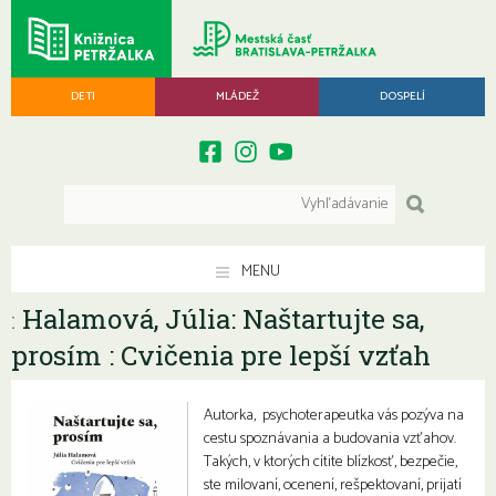
DETI
MLÁDEŽ
DOSPELÍ
MENU
Halamová, Júlia: Naštartujte sa,
:
prosím : Cvičenia pre lepší vzťah
Autorka, psychoterapeutka vás pozýva na
cestu spoznávania a budovania vzťahov.
Takých, v ktorých cítite blízkosť, bezpečie,
ste milovaní, ocenení, rešpektovaní, prijatí