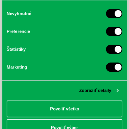
služby.
Výber
Nevyhnutné
súhlasu
McGrath, Andy: Tadej Pogačar:
Bárdy, Peter: Radičová
Prvá biografia najväčšieho
Preferencie
cyklistu modernej doby:
nezastaviteľný
Štatistiky
Marketing
Zobraziť detaily
Povoliť všetko
Povoliť výber