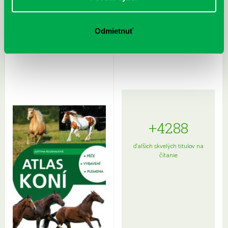
Rudź, Przemyslaw: Atlas hviezd:
Hardy, Paula: Japonsko na tanieri:
Odmietnuť
Sprievodca po hviezdnej oblohe
kompletný sprievodca
japonskou kuchyňou a etiketou
+4288
ďalších skvelých titulov na
čítanie