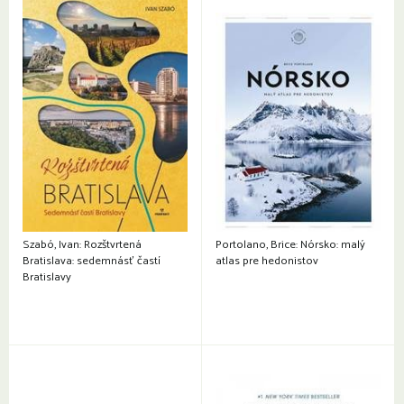
Szabó, Ivan: Rozštvrtená
Portolano, Brice: Nórsko: malý
Bratislava: sedemnásť častí
atlas pre hedonistov
Bratislavy