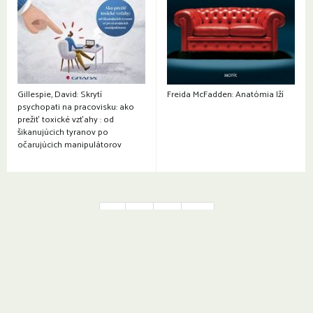
Gillespie, David: Skrytí
Freida McFadden: Anatómia lží
psychopati na pracovisku: ako
prežiť toxické vzťahy : od
šikanujúcich tyranov po
očarujúcich manipulátorov
1
2
3
→
Otváracie hodiny a kontakty: