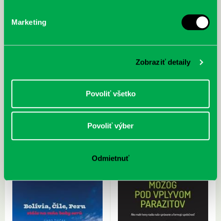
Marketing
Zobraziť detaily
Povoliť všetko
Drábik, Jakub: Dejiny sú MEGA:
Lispuchová, Silvia: Jednoducho
epizódy z rozhlasovej relácie
Ferko
HistoryCheck_FM
Povoliť výber
Odmietnuť