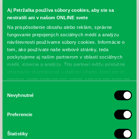
Aj Petržalka používa súbory cookies, aby ste sa
nestratili ani v našom ONLINE svete
Na prispôsobenie obsahu alebo reklám, správne
fungovanie prepojených sociálnych médií a analýzu
návštevnosti používame súbory cookies. Informácie o
tom, ako používate naše webové stránky, teda
poskytujeme aj našim partnerom v oblasti sociálnych
médií, inzercie a analýzy. Títo partneri môžu príslušné
Krause, Robert: Detský mozog:
Pötzl-Malíková, Mária: F. X.
informácie skombinovať s ďalšími údajmi, ktoré ste im
predškolák : od tretieho po
Messerschmidt: a záhada jeho
koniec šiesteho roku života
charakterových hláv
poskytli, alebo ktoré od vás získali, keď ste používali ich
služby.
Výber
Nevyhnutné
súhlasu
Preferencie
Štatistiky