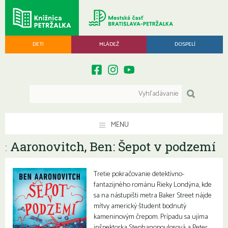
DETI
MLÁDEŽ
DOSPELÍ
MENU
Aaronovitch, Ben: Šepot v podzemí
:
Tretie pokračovanie detektívno-
fantazijného románu Rieky Londýna, kde
sa na nástupišti metra Baker Street nájde
mŕtvy americký študent bodnutý
kameninovým črepom. Prípadu sa ujíma
inšpektorka Stephanopoulosová a Peter