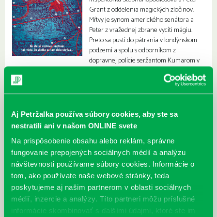
Grant z oddelenia magických zločinov.
Mŕtvy je synom amerického senátora a
Peter z vražednej zbrane vycíti mágiu.
Preto sa pustí do pátrania v londýnskom
podzemí a spolu s odborníkom z
dopravnej polície seržantom Kumarom v
chodbách a kanáloch pod metropolou objavia tajný svet.
Aj Petržalka používa súbory cookies, aby ste sa
nestratili ani v našom ONLINE svete
Na prispôsobenie obsahu alebo reklám, správne
fungovanie prepojených sociálnych médií a analýzu
návštevnosti používame súbory cookies. Informácie o
tom, ako používate naše webové stránky, teda
poskytujeme aj našim partnerom v oblasti sociálnych
médií, inzercie a analýzy. Títo partneri môžu príslušné
informácie skombinovať s ďalšími údajmi, ktoré ste im