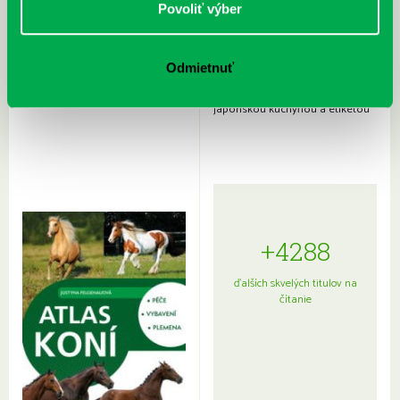
Povoliť výber
Odmietnuť
Rudź, Przemyslaw: Atlas hviezd:
Hardy, Paula: Japonsko na tanieri:
Sprievodca po hviezdnej oblohe
kompletný sprievodca
japonskou kuchyňou a etiketou
+4288
ďalších skvelých titulov na
čítanie