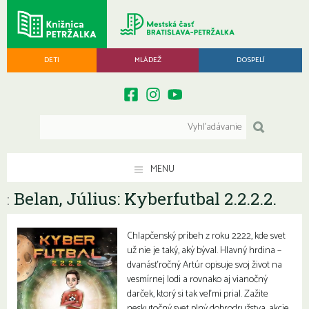
DETI
MLÁDEŽ
DOSPELÍ
MENU
Belan, Július: Kyberfutbal 2.2.2.2.
:
Chlapčenský príbeh z roku 2222, kde svet
už nie je taký, aký býval. Hlavný hrdina –
dvanásťročný Artúr opisuje svoj život na
vesmírnej lodi a rovnako aj vianočný
darček, ktorý si tak veľmi prial. Zažite
neskutočný svet plný dobrodružstva, akcie