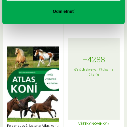
Rudź, Przemyslaw: Atlas hviezd:
Hardy, Paula: Japonsko na tanieri:
Sprievodca po hviezdnej oblohe
kompletný sprievodca
Odmietnuť
japonskou kuchyňou a etiketou
+4288
ďalších skvelých titulov na
čítanie
VŠETKY NOVINKY »
Felgenauová, Justyna: Atlas koní.: