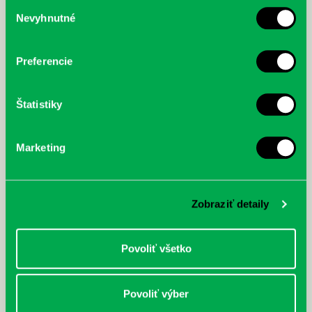
Výber
Nevyhnutné
súhlasu
McGrath, Andy: Tadej Pogačar:
Bárdy, Peter: Radičová
Prvá biografia najväčšieho
cyklistu modernej doby:
nezastaviteľný
Preferencie
Štatistiky
Marketing
Zobraziť detaily
Povoliť všetko
Povoliť výber