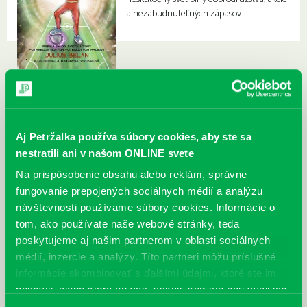
a nezabudnuteľných zápasov.
Aj Petržalka používa súbory cookies, aby ste sa
nestratili ani v našom ONLINE svete
Na prispôsobenie obsahu alebo reklám, správne
fungovanie prepojených sociálnych médií a analýzu
návštevnosti používame súbory cookies. Informácie o
tom, ako používate naše webové stránky, teda
poskytujeme aj našim partnerom v oblasti sociálnych
médií, inzercie a analýzy. Títo partneri môžu príslušné
informácie skombinovať s ďalšími údajmi, ktoré ste im
poskytli, alebo ktoré od vás získali, keď ste používali ich
služby.