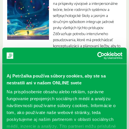
na príspevky vývojové a interpersonálne
teórie, teórie rodinných systémov a
selfpsychologické školy a jasným a
stručným spôsobom integruje jadrové
prvky všetkých týchto prístupov.
Zdôrazňuje potrebu intenzívneho
posudzovania, ktoré má predchádzať
konceptualizácii a plánovaní liečby, aby to
boli potreby každého dieťaťa a rodiny, ktoré budú diktovať liečebné
techniky.
Aj Petržalka používa súbory cookies, aby ste sa
nestratili ani v našom ONLINE svete
Na prispôsobenie obsahu alebo reklám, správne
fungovanie prepojených sociálnych médií a analýzu
návštevnosti používame súbory cookies. Informácie o
tom, ako používate naše webové stránky, teda
poskytujeme aj našim partnerom v oblasti sociálnych
médií, inzercie a analýzy. Títo partneri môžu príslušné