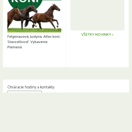
VŠETKY NOVINKY »
Felgenauová, Justyna: Atlas koní.:
Starostlivosť. Vybavenie.
Plemená
Otváracie hodiny a kontakty:
© Knižnica Petržalka
Fedinova 1129/7, 851 01 Bratislava
Web od
2day.sk