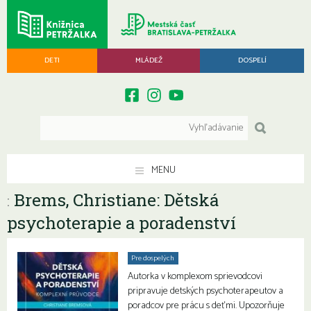
DETI
MLÁDEŽ
DOSPELÍ
MENU
Brems, Christiane: Dětská
:
psychoterapie a poradenství
Pre dospelých
Autorka v komplexom sprievodcovi
pripravuje detských psychoterapeutov a
poradcov pre prácu s deťmi. Upozorňuje