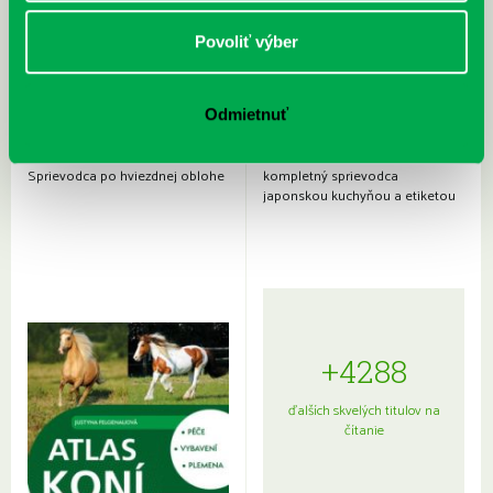
Povoliť výber
Odmietnuť
Rudź, Przemyslaw: Atlas hviezd:
Hardy, Paula: Japonsko na tanieri:
Sprievodca po hviezdnej oblohe
kompletný sprievodca
japonskou kuchyňou a etiketou
+4288
ďalších skvelých titulov na
čítanie