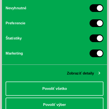
služby.
Výber
Nevyhnutné
súhlasu
McGrath, Andy: Tadej Pogačar:
Bárdy, Peter: Radičová
Prvá biografia najväčšieho
cyklistu modernej doby:
Preferencie
nezastaviteľný
Štatistiky
Marketing
Zobraziť detaily
Povoliť všetko
Povoliť výber