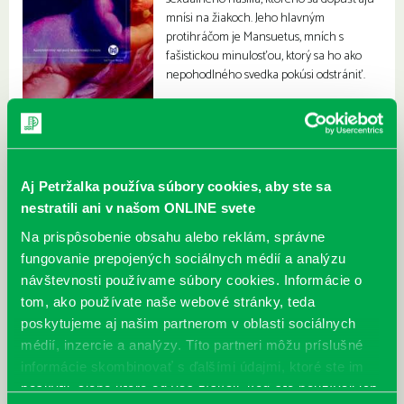
mnísi na žiakoch. Jeho hlavným
protihráčom je Mansuetus, mních s
fašistickou minulosťou, ktorý sa ho ako
nepohodlného svedka pokúsi odstrániť.
Aj Petržalka používa súbory cookies, aby ste sa
nestratili ani v našom ONLINE svete
Na prispôsobenie obsahu alebo reklám, správne
fungovanie prepojených sociálnych médií a analýzu
návštevnosti používame súbory cookies. Informácie o
tom, ako používate naše webové stránky, teda
poskytujeme aj našim partnerom v oblasti sociálnych
médií, inzercie a analýzy. Títo partneri môžu príslušné
informácie skombinovať s ďalšími údajmi, ktoré ste im
poskytli, alebo ktoré od vás získali, keď ste používali ich