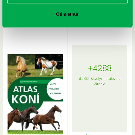
Rudź, Przemyslaw: Atlas hviezd:
Hardy, Paula: Japonsko na tanieri:
Sprievodca po hviezdnej oblohe
kompletný sprievodca
Odmietnuť
japonskou kuchyňou a etiketou
+4288
ďalších skvelých titulov na
čítanie